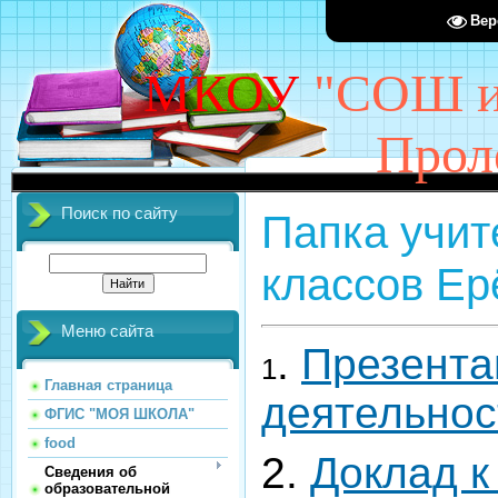
Вер
МКОУ
"СОШ им
Прол
Поиск по сайту
Папка учит
классов Ер
Меню сайта
.
Презента
1
Главная страница
деятельнос
ФГИС "МОЯ ШКОЛА"
food
2.
Доклад к
Сведения об
образовательной