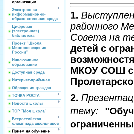
организации
Электронная
1.
Выступлен
информационно-
образовательная среда
районного М
Цифровая
(электронная)
Совета на т
библиотека
Проект "Школа
детей с огр
Минпросвещения
России"
возможностя
Инклюзивное
образование
МКОУ СОШ с
Доступная среда
Пролетарско
Интернет-приёмная
Обращения граждан
2.
Презентац
ТОЧКА РОСТА
Новости школы
тему:
"Обуч
ТОР "Моя школа"
Всероссийская
ограниченн
олимпиада школьников
Прием на обучение