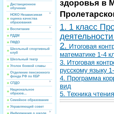
здоровья в 
Дистанционное
обучение
Пролетарско
НОКО Независимая
оценка качества
образования
1. 1 класс П
Воспитание
деятельнос
РДДМ
ПФДО
2.
Итоговая конт
Школьный спортивный
клуб
математике 1-4 кл
Школьный театр
3. Итоговая конт
Уголок боевой славы
русскому языку 1-
Отделение пенсионного
фонда РФ по КБР
4. Программа кор
СПДО
вид
Национальное
5. Техника чтения
образов...
Семейное образование
Управляющий совет
Информация о школе