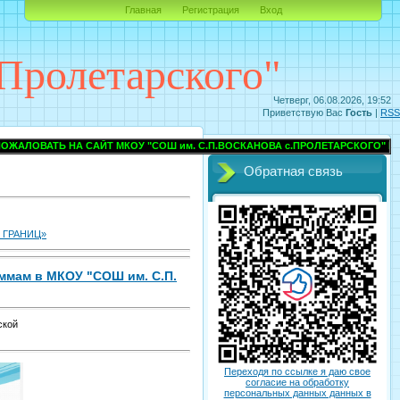
Главная
Регистрация
Вход
Пролетарского"
Четверг, 06.08.2026, 19:52
Приветствую Вас
Гость
|
RSS
НА САЙТ МКОУ "СОШ им. С.П.ВОСКАНОВА с.ПРОЛЕТАРСКОГО" ПРОХЛАДНЕ
Обратная связь
 ГРАНИЦ»
ммам в МКОУ "СОШ им. С.П.
ской
Переходя по ссылке я даю свое
согласие на обработку
персональных данных данных в