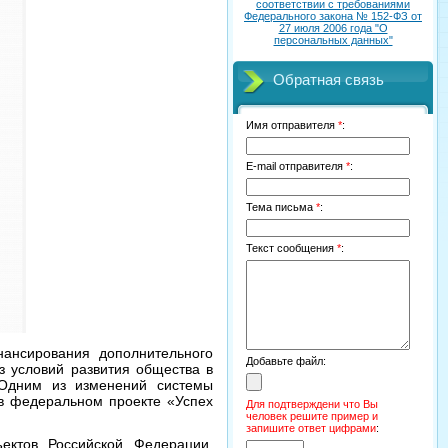
соответствии с требованиями
Федерального закона № 152-ФЗ от
27 июля 2006 года "О
персональных данных"
Обратная связь
Имя отправителя
*
:
E-mail отправителя
*
:
Тема письма
*
:
Текст сообщения
*
:
ансирования дополнительного
Добавьте файл:
з условий развития общества в
 Одним из изменений системы
в федеральном проекте «Успех
Для подтверждени что Вы
человек решите пример и
запишите ответ цифрами
:
ектов Российской Федерации,