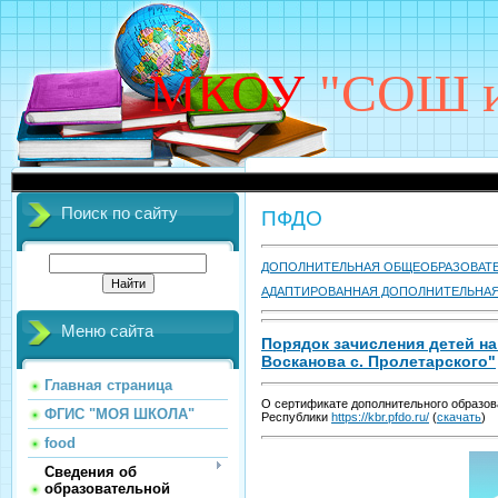
МКОУ
"СОШ им
Поиск по сайту
ПФДО
ДОПОЛНИТЕЛЬНАЯ ОБЩЕОБРАЗОВАТЕ
АДАПТИРОВАННАЯ ДОПОЛНИТЕЛЬНАЯ
Меню сайта
Порядок зачисления детей н
Восканова с. Пролетарского"
Главная страница
О сертификате дополнительного образов
ФГИС "МОЯ ШКОЛА"
Республики
https://kbr.pfdo.ru/
(
скачать
)
food
Сведения об
образовательной