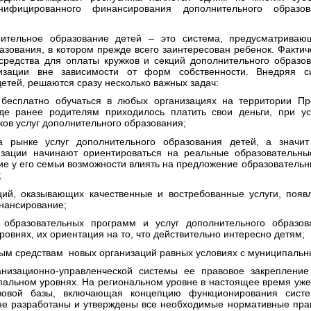
нифицированного финансирования дополнительного образо
ительное образование детей – это система, предусматривающ
разования, в котором прежде всего заинтересован ребенок. Факт
редства для оплаты кружков и секций дополнительного образо
изации вне зависимости от форм собственности. Внедряя с
етей, решаются сразу несколько важных задач:
 бесплатно обучаться в любых организациях на территории Пр
где ранее родителям приходилось платить свои деньги, при у
ов услуг дополнительного образования;
а рынке услуг дополнительного образования детей, а значит
низации начинают ориентироваться на реальные образовательны
ие у его семьи возможности влиять на предложение образователь
;
ций, оказывающих качественные и востребованные услуги, появ
нансирование;
 образовательных программ и услуг дополнительного образо
овнях, их ориентация на то, что действительно интересно детям;
тным средствам новых организаций равных условиях с муниципаль
низационно-управленческой системы ее правовое закрепление
пальном уровнях. На региональном уровне в настоящее время уже
авовой базы, включающая концепцию функционирования сист
не разработаны и утверждены все необходимые нормативные пр