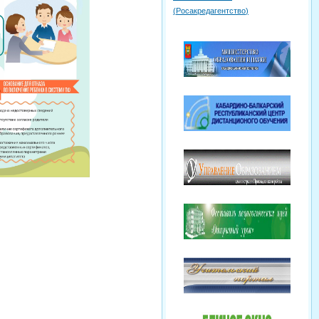
(
Росакредагентство
)