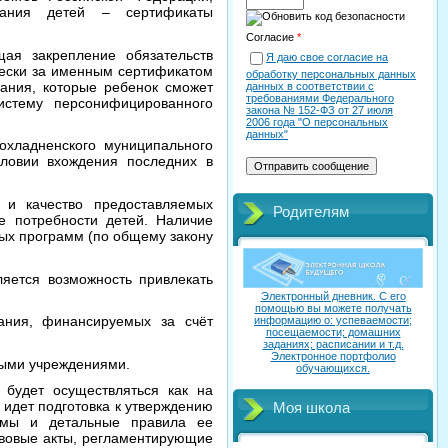
вания детей – сертификаты
Согласие
*
ая закрепление обязательств
Я даю свое согласие на
ически за именным сертификатом
обработку персональных данных
вания, которые ребенок сможет
данных в соответствии с
требованиями Федерального
истему персонифицированного
закона № 152-ФЗ от 27 июля
2006 года "О персональных
данных"
охладненского муниципального
словии вхождения последних в
 и качество предоставляемых
Родителям
е потребности детей. Наличие
ных программ (по общему закону
ляется возможность привлекать
Электронный дневник. C его
помощью вы можете получать
вания, финансируемых за счёт
информацию о: успеваемости;
посещаемости; домашних
заданиях; расписании и т.д.
Электронное портфолио
ными учреждениями.
обучающихся.
 будет осуществляться как на
 идет подготовка к утверждению
Моя школа
емы и детальные правила ее
авовые акты, регламентирующие