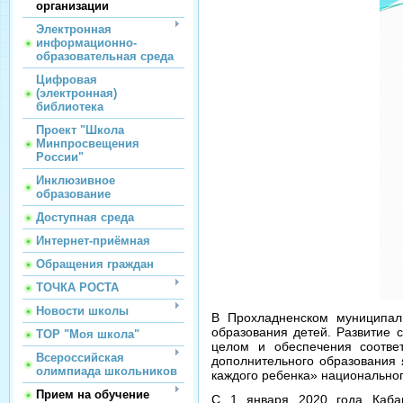
организации
Электронная
информационно-
образовательная среда
Цифровая
(электронная)
библиотека
Проект "Школа
Минпросвещения
России"
Инклюзивное
образование
Доступная среда
Интернет-приёмная
Обращения граждан
ТОЧКА РОСТА
Новости школы
В Прохладненском муниципал
образования детей. Развитие 
ТОР "Моя школа"
целом и обеспечения соотве
Всероссийская
дополнительного образования
олимпиада школьников
каждого ребенка» национально
Прием на обучение
С 1 января 2020 года Кабар