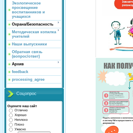
Экологическое
просвещение
воспитанников и
учащихся
Охрана/Безопасность
Методическая копилка
учителей
Наши выпускники
Обратная связь
(вопрос/ответ)
Архив
feedback
processing_agree
Соцопрос
Оцените наш сайт
Отлично
Хорошо
Неплохо
Плохо
Ужасно