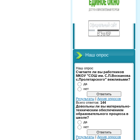
Наш опрос
Наш опрос
Считаете ли вы работников
МКОУ "СОШ им. С.П.Восканова
с.Пролетарского" вежливыми?
да
нет
Результаты
|
Архив опросов
Всего ответов:
144
Довольны ли вы материально-
техническим обеспечением
образовательного процесса в
школе?
да
нет
Результаты
|
Архив опросов