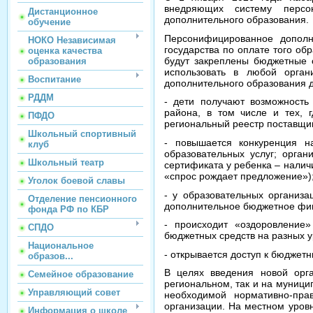
внедряющих систему персо
Дистанционное
дополнительного образования.
обучение
Персонифицированное дополн
НОКО Независимая
государства по оплате того об
оценка качества
будут закреплены бюджетные с
образования
использовать в любой орган
Воспитание
дополнительного образования д
РДДМ
- дети получают возможность
района, в том числе и тех, 
ПФДО
региональный реестр поставщик
Школьный спортивный
- повышается конкуренция н
клуб
образовательных услуг; орга
Школьный театр
сертификата у ребенка – налич
«спрос рождает предложение»)
Уголок боевой славы
- у образовательных организа
Отделение пенсионного
дополнительное бюджетное фи
фонда РФ по КБР
- происходит «оздоровление»
СПДО
бюджетных средств на разных ур
Национальное
- открывается доступ к бюдже
образов...
В целях введения новой орга
Семейное образование
региональном, так и на муници
Управляющий совет
необходимой нормативно-пр
организации. На местном уров
Информация о школе