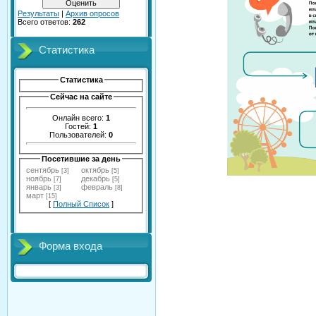
Результаты
|
Архив опросов
Всего ответов:
262
Статистика
Статистика
Сейчас на сайте
Онлайн всего:
1
Гостей:
1
Пользователей:
0
Посетившие за день
сентябрь
октябрь
[3]
[5]
ноябрь
декабрь
[7]
[5]
январь
февраль
[3]
[8]
март
[15]
[
Полный Список
]
Форма входа