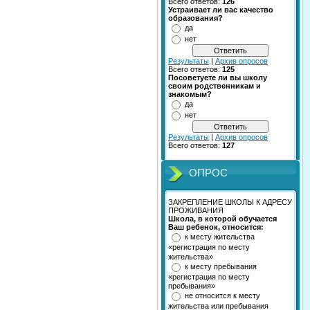
Всего ответов:
126
Устраивает ли вас качество
образования?
да
нет
Результаты
|
Архив опросов
Всего ответов:
125
Посоветуете ли вы школу
своим родственникам и
знакомым?
да
нет
Результаты
|
Архив опросов
Всего ответов:
127
ОПРОС
ЗАКРЕПЛЕНИЕ ШКОЛЫ К АДРЕСУ
ПРОЖИВАНИЯ
Школа, в которой обучается
Ваш ребенок, относится:
к месту жительства
«регистрация по месту
жительства»
к месту пребывания
«регистрация по месту
пребывания»
не относится к месту
жительства или пребывания