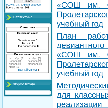
«СОШ им. С
Результаты
|
Архив опросов
Всего ответов:
262
Пролетарск
Статистика
учебный год
Статистика
План рабо
Сейчас на сайте
Онлайн всего:
1
девиантног
Гостей:
1
Пользователей:
0
«СОШ им. С
Посетившие за день
сентябрь
октябрь
[3]
[5]
Пролетарско
ноябрь
декабрь
[7]
[5]
январь
февраль
[3]
[8]
март
[15]
[
Полный Список
]
учебный год
Методическ
Форма входа
для классны
реализац