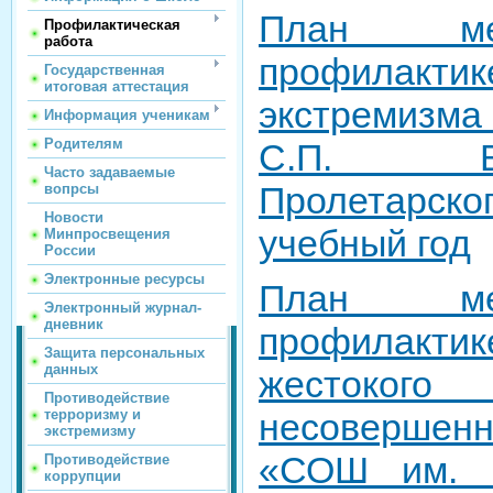
План ме
Профилактическая
работа
профилакти
Государственная
итоговая аттестация
экстремизм
Информация ученикам
Родителям
С.П. В
Часто задаваемые
Пролетарско
вопрсы
Новости
учебный год
Минпросвещения
России
Электронные ресурсы
План ме
Электронный журнал-
дневник
профилак
Защита персональных
данных
жестоког
Противодействие
несовершен
терроризму и
экстремизму
«СОШ им. С
Противодействие
коррупции