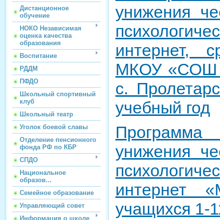
унижения че
Дистанционное
обучение
психологичес
НОКО Независимая
оценка качества
образования
интернет, 
Воспитание
МКОУ «СОШ и
РДДМ
ПФДО
с. Пролетарс
Школьный спортивный
клуб
учебный год
Школьный театр
Программ
Уголок боевой славы
Отделение пенсионного
унижения че
фонда РФ по КБР
СПДО
психологичес
Национальное
образов...
интернет «
Семейное образование
учащихся 1-1
Управляющий совет
Информация о школе