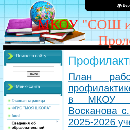
Вер
МКОУ
"СОШ им
Прол
Поиск по сайту
Профилакт
План раб
профилакти
Меню сайта
в МКОУ «
Главная страница
Восканова с.
ФГИС "МОЯ ШКОЛА"
food
2025-2026 уч
Сведения об
образовательной