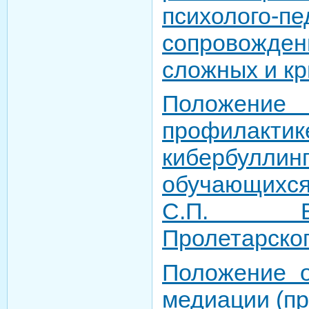
психолого-пе
сопровожде
сложных и кр
Положени
профилакт
кибербу
обучающихс
С.П. В
Пролетарско
Положение 
медиации (п