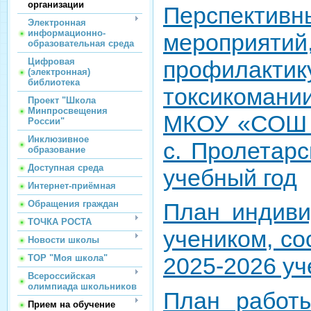
организации
Перспек
Электронная
информационно-
мероприятий
образовательная среда
профилакт
Цифровая
(электронная)
библиотека
токсикомани
Проект "Школа
Минпросвещения
МКОУ «СОШ и
России"
Инклюзивное
с. Пролетарс
образование
Доступная среда
учебный год
Интернет-приёмная
Обращения граждан
План индиви
ТОЧКА РОСТА
учеником, с
Новости школы
ТОР "Моя школа"
2025-2026 уч
Всероссийская
олимпиада школьников
План работ
Прием на обучение