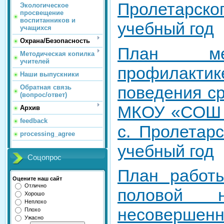
Пролетарск
Экологическое
просвещение
воспитанников и
учебный год
учащихся
Охрана/Безопасность
План ме
Методическая копилка
учителей
профилакти
Наши выпускники
поведения с
Обратная связь
(вопрос/ответ)
МКОУ «СОШ и
Архив
feedback
с. Пролетарс
processing_agree
учебный год
Соцопрос
План работ
Оцените наш сайт
Отлично
половой не
Хорошо
Неплохо
несовершен
Плохо
Ужасно