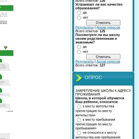
Всего ответов:
126
Устраивает ли вас качество
образования?
да
нет
Результаты
|
Архив опросов
Всего ответов:
125
Посоветуете ли вы школу
своим родственникам и
знакомым?
да
нет
Результаты
|
Архив опросов
Всего ответов:
127
ОПРОС
ЗАКРЕПЛЕНИЕ ШКОЛЫ К АДРЕСУ
ПРОЖИВАНИЯ
Школа, в которой обучается
Ваш ребенок, относится:
к месту жительства
«регистрация по месту
жительства»
к месту пребывания
«регистрация по месту
пребывания»
не относится к месту
жительства или пребывания