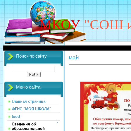
МКОУ
"СОШ им
Д
Поиск по сайту
май
Меню сайта
Главная страница
ФГИС "МОЯ ШКОЛА"
food
Сведения об
образовательной