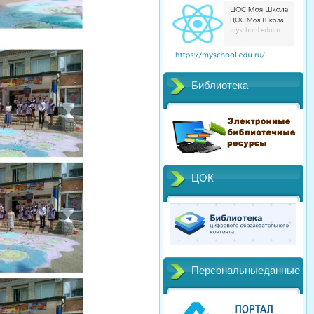
Библиотека
ЦОК
Персональныеданные