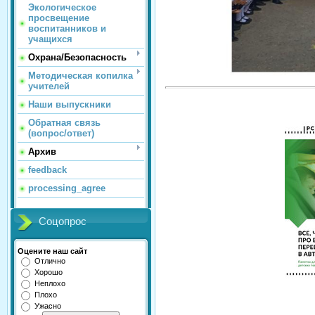
Экологическое
просвещение
воспитанников и
учащихся
Охрана/Безопасность
Методическая копилка
учителей
Наши выпускники
Обратная связь
(вопрос/ответ)
Архив
feedback
processing_agree
Соцопрос
Оцените наш сайт
Отлично
Хорошо
Неплохо
Плохо
Ужасно