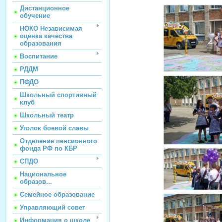
Дистанционное
обучение
НОКО Независимая
оценка качества
образования
Воспитание
РДДМ
ПФДО
Школьный спортивный
клуб
Школьный театр
Уголок боевой славы
Отделение пенсионного
фонда РФ по КБР
СПДО
Национальное
образов...
Семейное образование
Управляющий совет
Информация о школе