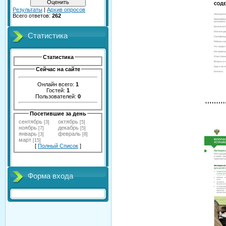
Результаты
|
Архив опросов
Всего ответов:
262
Статистика
Статистика
Сейчас на сайте
Онлайн всего:
1
Гостей:
1
Пользователей:
0
Посетившие за день
сентябрь
октябрь
[3]
[5]
ноябрь
декабрь
[7]
[5]
январь
февраль
[3]
[8]
март
[15]
[
Полный Список
]
Форма входа