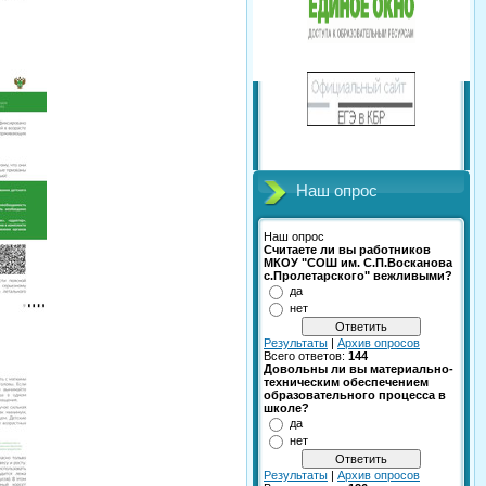
Наш опрос
Наш опрос
Считаете ли вы работников
МКОУ "СОШ им. С.П.Восканова
с.Пролетарского" вежливыми?
да
нет
Результаты
|
Архив опросов
Всего ответов:
144
Довольны ли вы материально-
техническим обеспечением
образовательного процесса в
школе?
да
нет
Результаты
|
Архив опросов