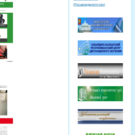
(
Росакредагентство
)