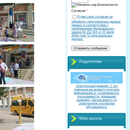
Согласие
*
Я даю свое согласие на
обработку персональных данных
данных в соответствии с
требованиями Федерального
закона № 152-ФЗ от 27 июля
2006 года "О персональных
данных"
Родителям
Электронный дневник. C его
помощью вы можете получать
информацию о: успеваемости;
посещаемости; домашних
заданиях; расписании и т.д.
Электронное портфолио
обучающихся.
Моя школа