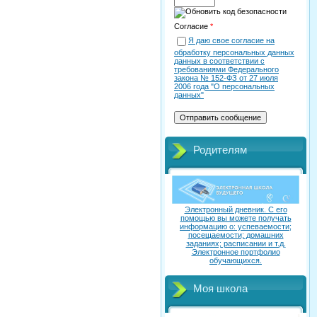
Согласие
*
Я даю свое согласие на
обработку персональных данных
данных в соответствии с
требованиями Федерального
закона № 152-ФЗ от 27 июля
2006 года "О персональных
данных"
Родителям
Электронный дневник. C его
помощью вы можете получать
информацию о: успеваемости;
посещаемости; домашних
заданиях; расписании и т.д.
Электронное портфолио
обучающихся.
Моя школа