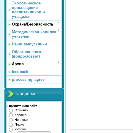
Экологическое
просвещение
воспитанников и
учащихся
Охрана/Безопасность
Методическая копилка
учителей
Наши выпускники
Обратная связь
(вопрос/ответ)
Архив
feedback
processing_agree
Соцопрос
Оцените наш сайт
Отлично
Хорошо
Неплохо
Плохо
Ужасно