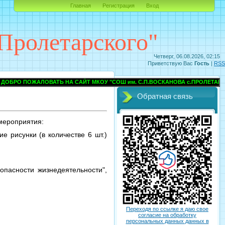
Главная
Регистрация
Вход
Пролетарского"
Четверг, 06.08.2026, 02:15
Приветствую Вас
Гость
|
RSS
ЛОВАТЬ НА САЙТ МКОУ "СОШ им. С.П.ВОСКАНОВА с.ПРОЛЕТАРСКОГО" ПР
Обратная связь
 мероприятия:
е рисунки (в количестве 6 шт.)
опасности жизнедеятельности",
Переходя по ссылке я даю свое
согласие на обработку
персональных данных данных в