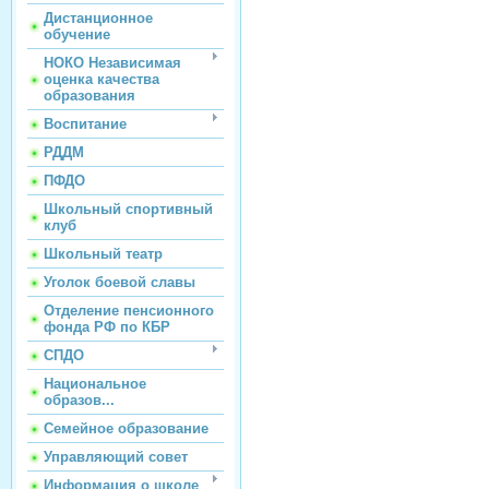
Дистанционное
обучение
НОКО Независимая
оценка качества
образования
Воспитание
РДДМ
ПФДО
Школьный спортивный
клуб
Школьный театр
Уголок боевой славы
Отделение пенсионного
фонда РФ по КБР
СПДО
Национальное
образов...
Семейное образование
Управляющий совет
Информация о школе