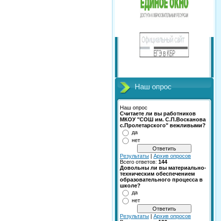
Наш опрос
Наш опрос
Считаете ли вы работников
МКОУ "СОШ им. С.П.Восканова
с.Пролетарского" вежливыми?
да
нет
Результаты
|
Архив опросов
Всего ответов:
144
Довольны ли вы материально-
техническим обеспечением
образовательного процесса в
школе?
да
нет
Результаты
|
Архив опросов