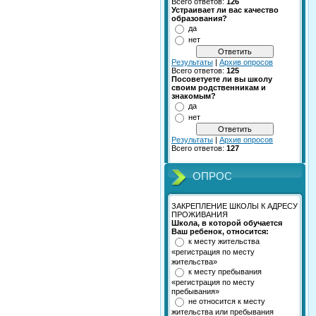
Всего ответов:
126
Устраивает ли вас качество
образования?
да
нет
Результаты
|
Архив опросов
Всего ответов:
125
Посоветуете ли вы школу
своим родственникам и
знакомым?
да
нет
Результаты
|
Архив опросов
Всего ответов:
127
ОПРОС
ЗАКРЕПЛЕНИЕ ШКОЛЫ К АДРЕСУ
ПРОЖИВАНИЯ
Школа, в которой обучается
Ваш ребенок, относится:
к месту жительства
«регистрация по месту
жительства»
к месту пребывания
«регистрация по месту
пребывания»
не относится к месту
жительства или пребывания