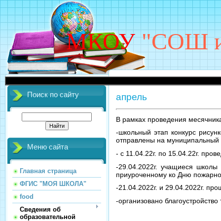
МКОУ
"СОШ им
Поиск по сайту
апрель
В рамках проведения месячника
-школьный этап конкурс рисунк
отправлены на муниципальный 
Меню сайта
- с 11.04.22г. по 15.04.22г. пр
-29.04.2022г. учащиеся школы
Главная страница
приуроченному ко Дню пожарно
ФГИС "МОЯ ШКОЛА"
-21.04.2022г. и 29.04.2022г. п
food
-организовано благоустройство 
Сведения об
образовательной