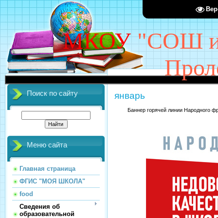
Вер
МКОУ
"СОШ им
Прол
Поиск по сайту
январь
Баннер горячей линии Народного ф
Меню сайта
Главная страница
ФГИС "МОЯ ШКОЛА"
food
Сведения об
образовательной