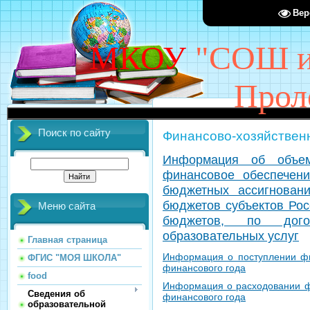
Вер
МКОУ
"СОШ им
Прол
Поиск по сайту
Финансово-хозяйствен
Информация об объеме
финансовое обеспечени
бюджетных ассигнован
бюджетов субъектов Рос
Меню сайта
бюджетов, по дог
образовательных услуг
Главная страница
Информация о поступлении фи
ФГИС "МОЯ ШКОЛА"
финансового года
food
Информация о расходовании ф
Сведения об
финансового года
образовательной