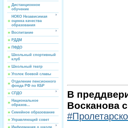
Дистанционное
обучение
НОКО Независимая
оценка качества
образования
Воспитание
РДДМ
ПФДО
Школьный спортивный
клуб
Школьный театр
Уголок боевой славы
Отделение пенсионного
фонда РФ по КБР
В преддвер
СПДО
Национальное
Восканова с
образов...
Семейное образование
#Пролетарск
Управляющий совет
Информация о школе