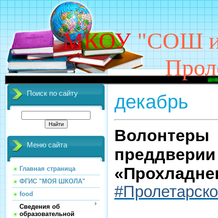
МКОУ
"СОШ им
Прол
ДОБРО ПОЖ
Поиск по сайту
декабрь
Волонтеры
Меню сайта
преддверии 
«Прохладнен
Главная страница
ФГИС "МОЯ ШКОЛА"
#Пролетарск
food
Сведения об
образовательной