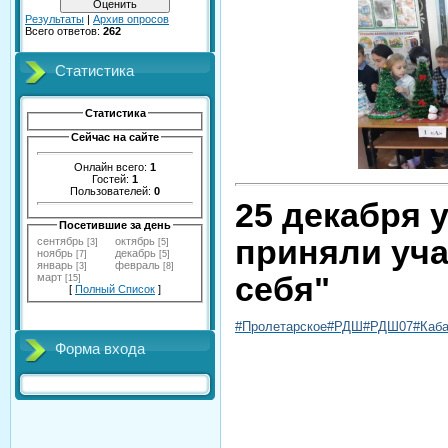
Результаты
|
Архив опросов
Всего ответов:
262
Статистика
Статистика
Сейчас на сайте
Онлайн всего:
1
Гостей:
1
Пользователей:
0
25 декабря 
Посетившие за день
приняли уча
сентябрь
октябрь
[3]
[5]
ноябрь
декабрь
[7]
[5]
январь
февраль
[3]
[8]
себя"
март
[15]
[
Полный Список
]
#Пролетарское
#РДШ
#РДШ07
#Каб
Форма входа