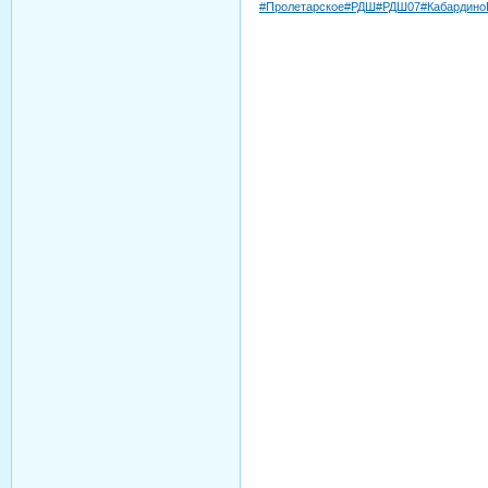
#Пролетарское
#РДШ
#РДШ07
#Кабардино