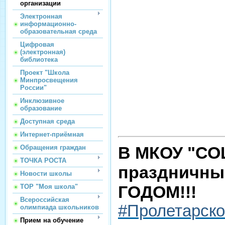
организации
Электронная
информационно-
образовательная среда
Цифровая
(электронная)
библиотека
Проект "Школа
Минпросвещения
России"
Инклюзивное
образование
Доступная среда
Интернет-приёмная
В МКОУ "СОШ
Обращения граждан
ТОЧКА РОСТА
праздничны
Новости школы
ГОДОМ!!!
ТОР "Моя школа"
Всероссийская
#Пролетарск
олимпиада школьников
Прием на обучение