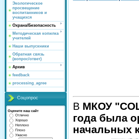
Экологическое
просвещение
воспитанников и
учащихся
Охрана/Безопасность
Методическая копилка
учителей
Наши выпускники
Обратная связь
(вопрос/ответ)
Архив
feedback
processing_agree
Соцопрос
МКОУ "СОШ 
В
Оцените наш сайт
года была о
Отлично
Хорошо
Неплохо
начальных 
Плохо
Ужасно