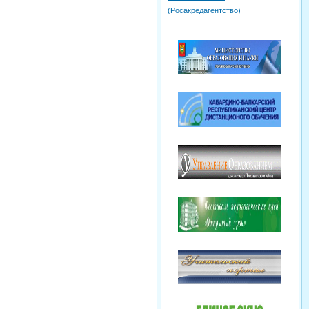
(
Росакредагентство
)