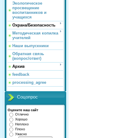
Экологическое
просвещение
воспитанников и
учащихся
Охрана/Безопасность
Методическая копилка
учителей
Наши выпускники
Обратная связь
(вопрос/ответ)
Архив
feedback
processing_agree
Соцопрос
Оцените наш сайт
Отлично
Хорошо
Неплохо
Плохо
Ужасно