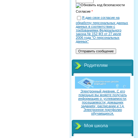
Согласие
*
Я даю свое согласие на
обработку персональных данных
данных в соответствии с
требованиями Федерального
закона № 152-ФЗ от 27 июля
2006 года "О персональных
данных"
Родителям
Электронный дневник. C его
помощью вы можете получать
информацию о: успеваемости;
посещаемости; домашних
заданиях; расписании и т.д.
Электронное портфолио
обучающихся.
Моя школа