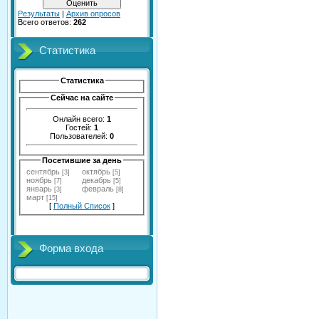
Результаты
|
Архив опросов
Всего ответов:
262
Статистика
Статистика
Сейчас на сайте
Онлайн всего:
1
Гостей:
1
Пользователей:
0
Посетившие за день
сентябрь
октябрь
[3]
[5]
ноябрь
декабрь
[7]
[5]
январь
февраль
[3]
[8]
март
[15]
[
Полный Список
]
Форма входа