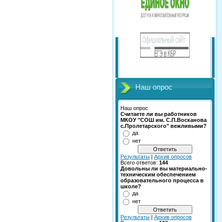
Наш опрос
Наш опрос
Считаете ли вы работников
МКОУ "СОШ им. С.П.Восканова
с.Пролетарского" вежливыми?
да
нет
Результаты
|
Архив опросов
Всего ответов:
144
Довольны ли вы материально-
техническим обеспечением
образовательного процесса в
школе?
да
нет
Результаты
|
Архив опросов