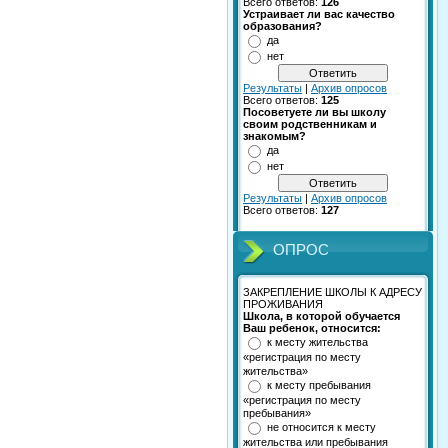
Всего ответов:
126
Устраивает ли вас качество
образования?
да
нет
Результаты
|
Архив опросов
Всего ответов:
125
Посоветуете ли вы школу
своим родственникам и
знакомым?
да
нет
Результаты
|
Архив опросов
Всего ответов:
127
ОПРОС
ЗАКРЕПЛЕНИЕ ШКОЛЫ К АДРЕСУ
ПРОЖИВАНИЯ
Школа, в которой обучается
Ваш ребенок, относится:
к месту жительства
«регистрация по месту
жительства»
к месту пребывания
«регистрация по месту
пребывания»
не относится к месту
жительства или пребывания