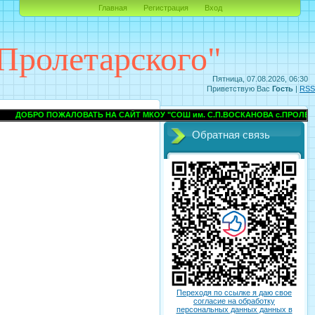
Главная
Регистрация
Вход
Пролетарского"
Пятница, 07.08.2026, 06:30
Приветствую Вас
Гость
|
RSS
О ПОЖАЛОВАТЬ НА САЙТ МКОУ "СОШ им. С.П.ВОСКАНОВА с.ПРОЛЕТАРСКО
Обратная связь
Переходя по ссылке я даю свое
согласие на обработку
персональных данных данных в