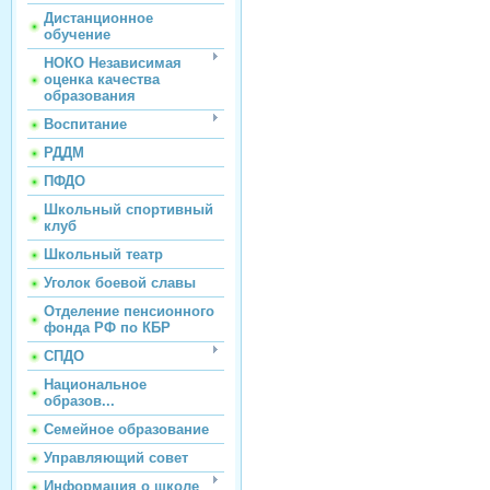
Дистанционное
обучение
НОКО Независимая
оценка качества
образования
Воспитание
РДДМ
ПФДО
Школьный спортивный
клуб
Школьный театр
Уголок боевой славы
Отделение пенсионного
фонда РФ по КБР
СПДО
Национальное
образов...
Семейное образование
Управляющий совет
Информация о школе