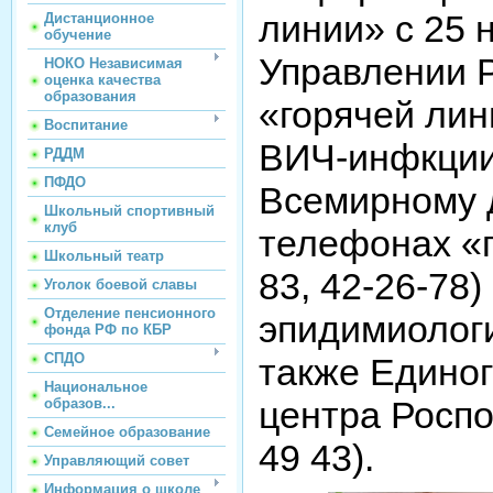
линии» с 25 
Дистанционное
обучение
Управлении 
НОКО Независимая
оценка качества
образования
«горячей лин
Воспитание
ВИЧ-инфкции
РДДМ
ПФДО
Всемирному 
Школьный спортивный
клуб
телефонах «г
Школьный театр
83, 42-26-78
Уголок боевой славы
Отделение пенсионного
эпидимиологии
фонда РФ по КБР
СПДО
также Единог
Национальное
центра Роспо
образов...
Семейное образование
49 43).
Управляющий совет
Информация о школе