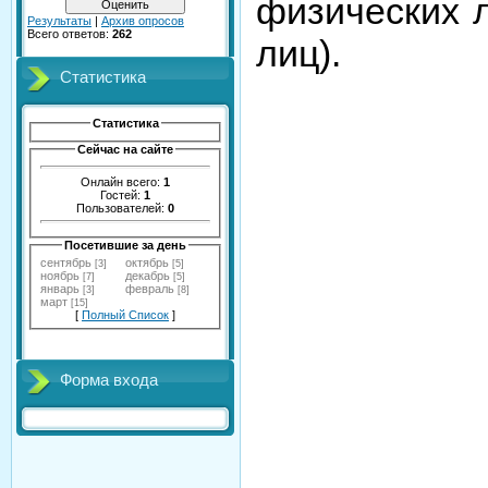
физических 
Результаты
|
Архив опросов
Всего ответов:
262
лиц).
Статистика
Статистика
Сейчас на сайте
Онлайн всего:
1
Гостей:
1
Пользователей:
0
Посетившие за день
сентябрь
октябрь
[3]
[5]
ноябрь
декабрь
[7]
[5]
январь
февраль
[3]
[8]
март
[15]
[
Полный Список
]
Форма входа