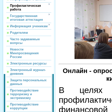
Профилактическая
работа
Государственная
итоговая аттестация
Информация ученикам
Родителям
Часто задаваемые
вопрсы
Новости
Минпросвещения
России
Электронные ресурсы
Онлайн - опро
Электронный журнал-
дневник
к
Защита персональных
данных
В целях 
Противодействие
терроризму и
профилактич
экстремизму
Противодействие
финансово
коррупции