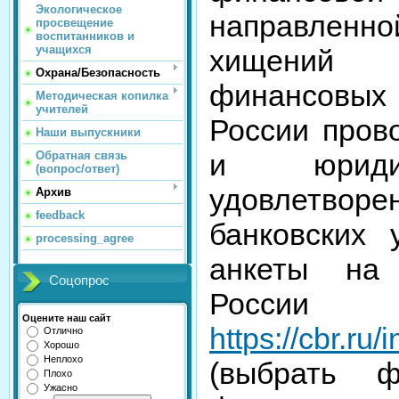
Экологическое
направленн
просвещение
воспитанников и
учащихся
хищений 
Охрана/Безопасность
финансовых
Методическая копилка
учителей
России пров
Наши выпускники
и юрид
Обратная связь
(вопрос/ответ)
удовлетвор
Архив
feedback
банковских 
processing_agree
анкеты на 
Соцопрос
Росси
Оцените наш сайт
https://cbr.ru
Отлично
Хорошо
Неплохо
(выбрать 
Плохо
Ужасно