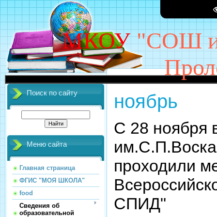
МКОУ
"СОШ им
Прол
Поиск по сайту
ноябрь
С 28 ноября
им.С.П.Воска
Меню сайта
проходили м
Главная страница
Всероссийско
ФГИС "МОЯ ШКОЛА"
food
СПИД"
Сведения об
образовательной