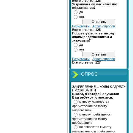
Всего ответов:
126
Устраивает ли вас качество
образования?
да
нет
Результаты
|
Архив опросов
Всего ответов:
125
Посоветуете ли вы школу
своим родственникам и
знакомым?
да
нет
Результаты
|
Архив опросов
Всего ответов:
127
ОПРОС
ЗАКРЕПЛЕНИЕ ШКОЛЫ К АДРЕСУ
ПРОЖИВАНИЯ
Школа, в которой обучается
Ваш ребенок, относится:
к месту жительства
«регистрация по месту
жительства»
к месту пребывания
«регистрация по месту
пребывания»
не относится к месту
жительства или пребывания