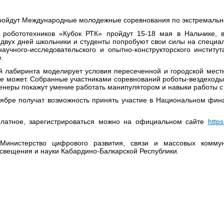
 пройдут Международные молодежные соревнования по экстремальн
робототехников «Кубок РТК» пройдут 15-18 мая в Нальчике, в
 двух дней школьники и студенты попробуют свои силы на специа
аучного-исследовательского и опытно-конструкторского институт
.
й лабиринта моделирует условия пересеченной и городской местн
 не может. Собранные участниками соревнований роботы-вездеход
енеры покажут умение работать манипулятором и навыки работы с
ябре получат возможность принять участие в Национальном фин
платное, зарегистрироваться можно на официальном сайте
https
Министерство цифрового развития, связи и массовых коммун
свещения и науки Кабардино-Балкарской Республики.