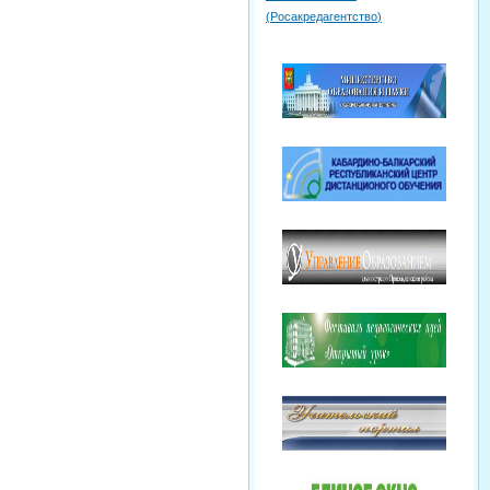
(
Росакредагентство
)