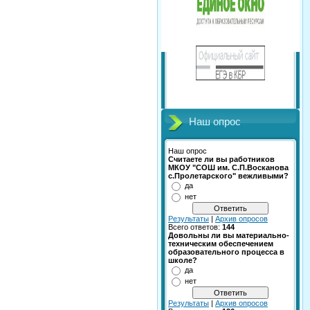
Наш опрос
Наш опрос
Считаете ли вы работников
МКОУ "СОШ им. С.П.Восканова
с.Пролетарского" вежливыми?
да
нет
Результаты
|
Архив опросов
Всего ответов:
144
Довольны ли вы материально-
техническим обеспечением
образовательного процесса в
школе?
да
нет
Результаты
|
Архив опросов