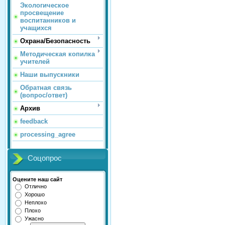
Экологическое
просвещение
воспитанников и
учащихся
Охрана/Безопасность
Методическая копилка
учителей
Наши выпускники
Обратная связь
(вопрос/ответ)
Архив
feedback
processing_agree
Соцопрос
Оцените наш сайт
Отлично
Хорошо
Неплохо
Плохо
Ужасно