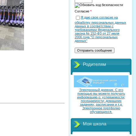
Согласие
*
Я даю свое согласие на
обработку персональных данных
данных в соответствии с
требованиями Федерального
закона № 152-ФЗ от 27 июля
2006 года "О персональных
данных"
Родителям
Электронный дневник. C его
помощью вы можете получать
информацию о: успеваемости;
посещаемости; домашних
заданиях; расписании и т.д.
Электронное портфолио
обучающихся.
Моя школа