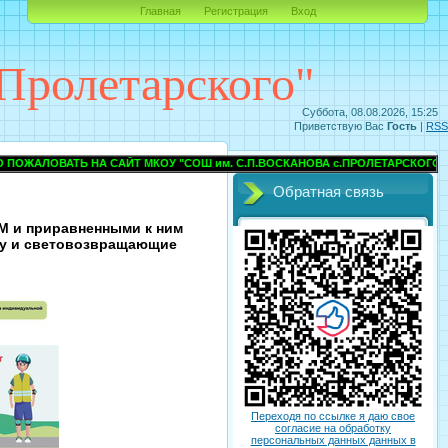
Главная
Регистрация
Вход
Пролетарского"
Суббота, 08.08.2026, 15:25
Приветствую Вас
Гость
|
RSS
ТЬ НА САЙТ МКОУ "СОШ им. С.П.ВОСКАНОВА с.ПРОЛЕТАРСКОГО" ПРОХЛА
Обратная связь
М и приравненными к ним
ку и световозвращающие
Переходя по ссылке я даю свое
согласие на обработку
персональных данных данных в