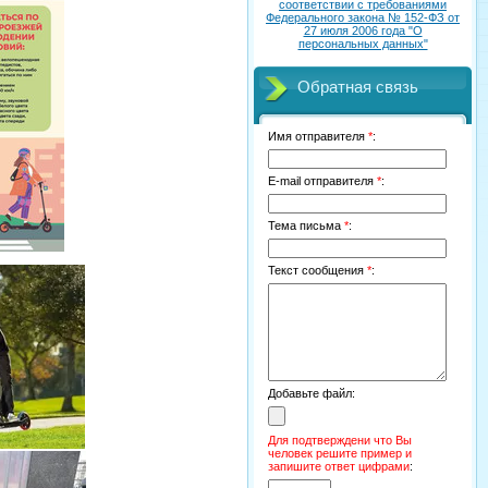
соответствии с требованиями
Федерального закона № 152-ФЗ от
27 июля 2006 года "О
персональных данных"
Обратная связь
Имя отправителя
*
:
E-mail отправителя
*
:
Тема письма
*
:
Текст сообщения
*
:
Добавьте файл:
Для подтверждени что Вы
человек решите пример и
запишите ответ цифрами
: