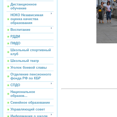
Дистанционное
обучение
НОКО Независимая
оценка качества
образования
Воспитание
РДДМ
ПФДО
Школьный спортивный
клуб
Школьный театр
Уголок боевой славы
Отделение пенсионного
фонда РФ по КБР
СПДО
Национальное
образов...
Семейное образование
Управляющий совет
Информация о школе