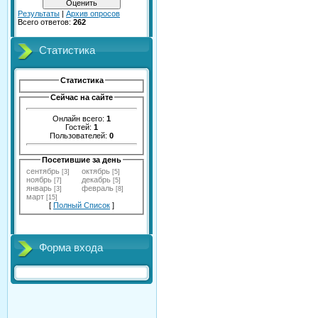
Результаты
|
Архив опросов
Всего ответов:
262
Статистика
Статистика
Сейчас на сайте
Онлайн всего:
1
Гостей:
1
Пользователей:
0
Посетившие за день
сентябрь
октябрь
[3]
[5]
ноябрь
декабрь
[7]
[5]
январь
февраль
[3]
[8]
март
[15]
[
Полный Список
]
Форма входа