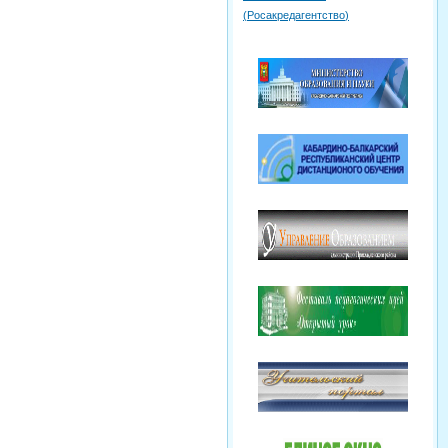
(
Росакредагентство
)