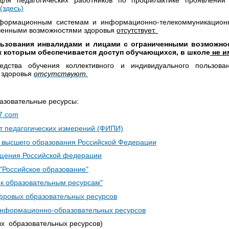
для педагогических работников по профилактике проявлений
(здесь)
нформационным системам и информационно-телекоммуникационн
ченными возможностями здоровья
отсутствует.
ьзования инвалидами и лицами с ограниченными возможно
к которым обеспечивается доступ обучающихся, в школе
не
и
едства обучения коллективного и индивидуального пользо
 здоровья
отсутствуют.
азовательные ресурсы:
o7.com
т педагогических измерений (ФИПИ)
и высшего образования Российской Федерации
щения Российской федерации
"Российское образование"
 к образовательным ресурсам"
фровых образовательных ресурсов
нформационно-образовательных ресурсов
ых образовательных ресурсов)