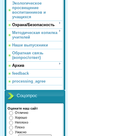
Экологическое
просвещение
воспитанников и
учащихся
Охрана/Безопасность
Методическая копилка
учителей
Наши выпускники
Обратная связь
(вопрос/ответ)
Архив
feedback
processing_agree
Соцопрос
Оцените наш сайт
Отлично
Хорошо
Неплохо
Плохо
Ужасно