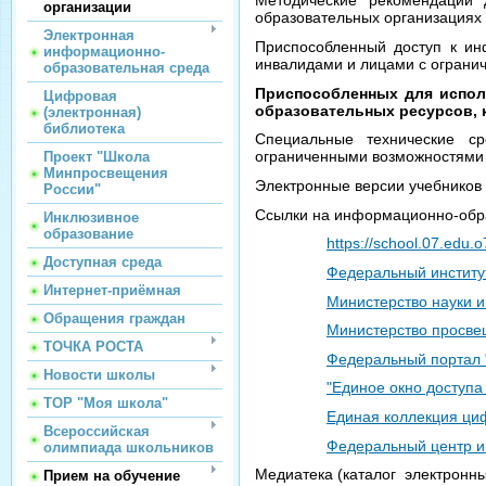
Методические рекомендации 
организации
образовательных организациях
Электронная
Приспособленный доступ к и
информационно-
инвалидами и лицами с ограни
образовательная среда
Приспособленных для испол
Цифровая
образовательных ресурсов, 
(электронная)
библиотека
Специальные технические ср
ограниченными возможностями
Проект "Школа
Минпросвещения
Электронные версии учебников
России"
Ссылки на информационно-обр
Инклюзивное
образование
https://school.07.edu.
Доступная среда
Федеральный институ
Интернет-приёмная
Министерство науки 
Обращения граждан
Министерство просве
ТОЧКА РОСТА
Федеральный портал 
Новости школы
"Единое окно доступа
ТОР "Моя школа"
Единая коллекция ци
Всероссийская
Федеральный центр и
олимпиада школьников
Медиатека (каталог электронн
Прием на обучение