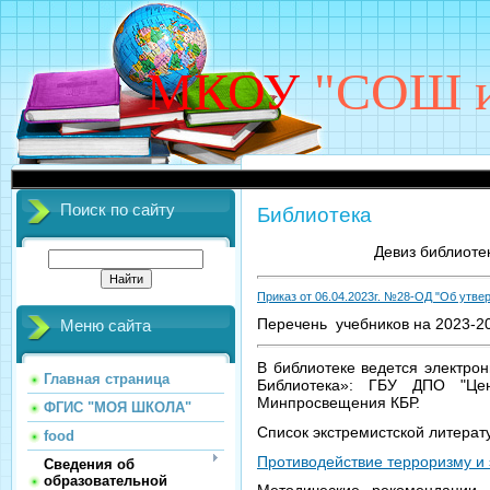
МКОУ
"СОШ им
Поиск по сайту
Библиотека
Девиз библиоте
Приказ от 06.04.2023г. №28-ОД "Об утве
Перечень учебников на 2023-2
Меню сайта
В библиотеке ведется электро
Главная страница
Библиотека»: ГБУ ДПО "Цен
Минпросвещения КБР.
ФГИС "МОЯ ШКОЛА"
Список экстремистской литера
food
Противодействие терроризму и
Сведения об
образовательной