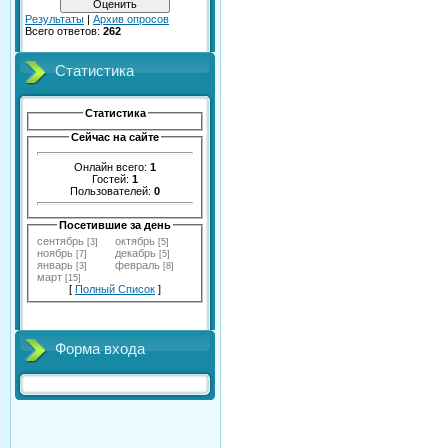
Результаты
|
Архив опросов
Всего ответов:
262
Статистика
Статистика
Сейчас на сайте
Онлайн всего:
1
Гостей:
1
Пользователей:
0
Посетившие за день
сентябрь
октябрь
[3]
[5]
ноябрь
декабрь
[7]
[5]
январь
февраль
[3]
[8]
март
[15]
[
Полный Список
]
Форма входа