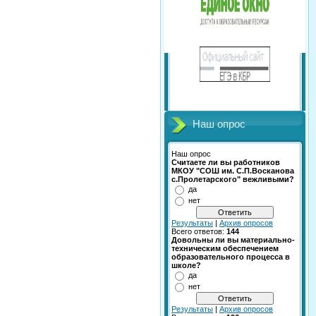
Наш опрос
Наш опрос
Считаете ли вы работников
МКОУ "СОШ им. С.П.Восканова
с.Пролетарского" вежливыми?
да
нет
Результаты
|
Архив опросов
Всего ответов:
144
Довольны ли вы материально-
техническим обеспечением
образовательного процесса в
школе?
да
нет
Результаты
|
Архив опросов