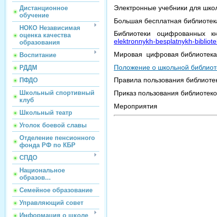
Электронные учебники для шко
Дистанционное
обучение
Большая бесплатная библиоте
НОКО Независимая
Библиотеки оцифрованных 
оценка качества
elektronnykh-besplatnykh-bibliote
образования
Мировая цифровая библиотек
Воспитание
Положение о школьной библио
РДДМ
Правила пользования библиот
ПФДО
Школьный спортивный
Приказ пользования библиотек
клуб
Мероприятия
Школьный театр
Уголок боевой славы
Отделение пенсионного
фонда РФ по КБР
СПДО
Национальное
образов...
Семейное образование
Управляющий совет
Информация о школе