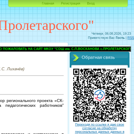
Главная
Регистрация
Вход
Пролетарского"
Четверг, 06.08.2026, 19:23
Приветствую Вас
Гость
|
RSS
ВАТЬ НА САЙТ МКОУ "СОШ им. С.П.ВОСКАНОВА с.ПРОЛЕТАРСКОГО" ПРОХ
Обратная связь
С. Лихачёв)
ор регионального проекта «СК-
педагогических работников"
Переходя по ссылке я даю свое
согласие на обработку
персональных данных данных в