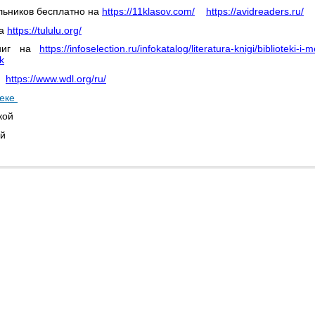
льников бесплатно на
https://11klasov.com/
https://avidreaders.ru/
ка
https://tululu.org/
книг на
https://infoselection.ru/infokatalog/literatura-knigi/biblioteki-i
k
а
https://www.wdl.org/ru/
теке
екой
ой