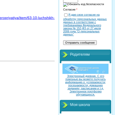
Согласие
*
Я даю свое согласие на
-meropriyatiya/item/63-10-luchshikh-
обработку персональных данных
данных в соответствии с
требованиями Федерального
закона № 152-ФЗ от 27 июля
2006 года "О персональных
данных"
Родителям
Электронный дневник. C его
помощью вы можете получать
информацию о: успеваемости;
посещаемости; домашних
заданиях; расписании и т.д.
Электронное портфолио
обучающихся.
Моя школа