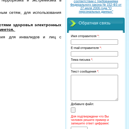
 терроризма и экстремизма в
соответствии с требованиями
Федерального закона № 152-ФЗ от
27 июля 2006 года "О
персональных данных"
ым сетям, для использования
Обратная связь
стями здоровья электронных
меется.
Имя отправителя
*
:
вания для инвалидов и лиц с
E-mail отправителя
*
:
Тема письма
*
:
Текст сообщения
*
:
Добавьте файл:
Для подтверждени что Вы
человек решите пример и
запишите ответ цифрами
: