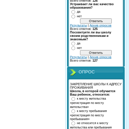
Всего ответов:
126
Устраивает ли вас качество
образования?
да
нет
Результаты
|
Архив опросов
Всего ответов:
125
Посоветуете ли вы школу
своим родственникам и
знакомым?
да
нет
Результаты
|
Архив опросов
Всего ответов:
127
ОПРОС
ЗАКРЕПЛЕНИЕ ШКОЛЫ К АДРЕСУ
ПРОЖИВАНИЯ
Школа, в которой обучается
Ваш ребенок, относится:
к месту жительства
«регистрация по месту
жительства»
к месту пребывания
«регистрация по месту
пребывания»
не относится к месту
жительства или пребывания