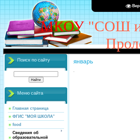
Вер
МКОУ
"СОШ им
Прол
Поиск по сайту
январь
.
Меню сайта
Главная страница
ФГИС "МОЯ ШКОЛА"
food
Сведения об
образовательной