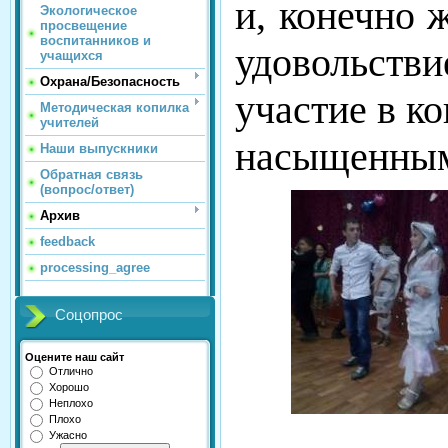
и, конечно 
Экологическое
просвещение
воспитанников и
удовольств
учащихся
Охрана/Безопасность
участие в ко
Методическая копилка
учителей
насыщенным
Наши выпускники
Обратная связь
(вопрос/ответ)
Архив
feedback
processing_agree
Соцопрос
Оцените наш сайт
Отлично
Хорошо
Неплохо
Плохо
Ужасно