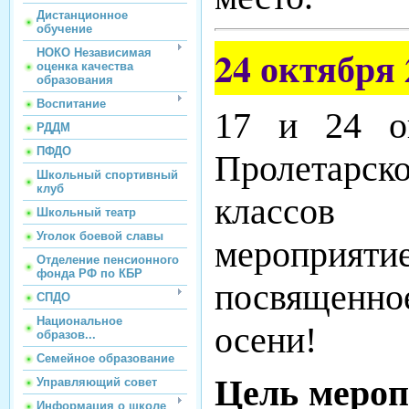
Дистанционное
обучение
24 октября 
НОКО Независимая
оценка качества
образования
Воспитание
17 и 24 
РДДМ
ПФДО
Пролетарско
Школьный спортивный
клуб
классов
Школьный театр
Уголок боевой славы
меропр
Отделение пенсионного
фонда РФ по КБР
посвященное
СПДО
Национальное
осени!
образов...
Семейное образование
Цель меро
Управляющий совет
Информация о школе