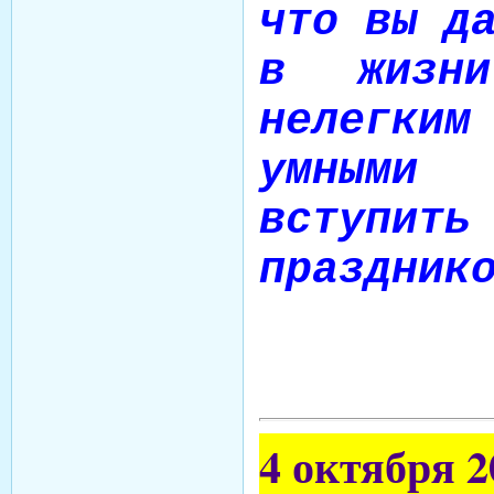
что вы д
в жизн
нелегким
умными
вступить
праздник
4 октября 2