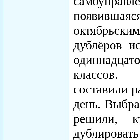
самоуправл
появившаяс
октябрьски
дублёров ис
одиннадцато
классов.
составили р
день. Выбра
решили, к
дублирова