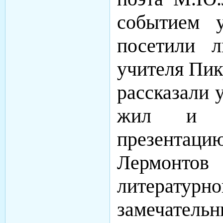
событием 
посетили л
учителя Пик
рассказали 
жил и т
презентацию
Лермонто
литературн
замечательн