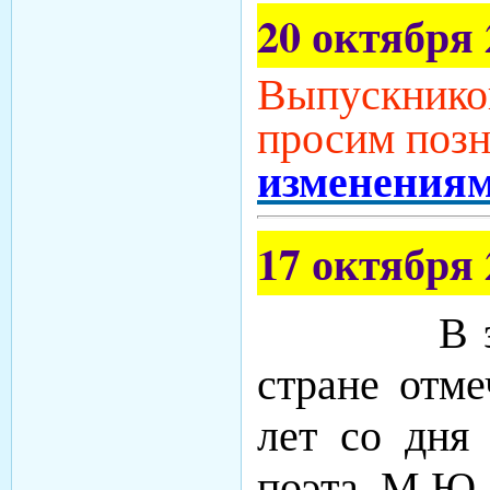
20 октября 
Выпускников
просим позн
изменения
17 октября 
В этом го
стране отме
лет со дня
поэта М.Ю.