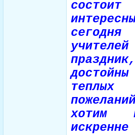
состои
интерес
сегодн
учителе
праздни
достойн
теплых
пожелан
хотим 
искренне