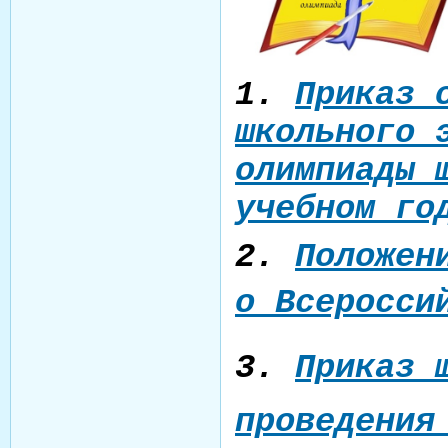
1.
Приказ 
школьного 
олимпиады 
учебном го
2.
Положен
о Всеросс
3.
Приказ 
проведени