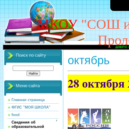
МКОУ
"СОШ им
Прол
ДОБРО ПОЖАЛОВАТЬ
Поиск по сайту
октябрь
28 октября 
Меню сайта
Главная страница
ФГИС "МОЯ ШКОЛА"
food
Сведения об
образовательной