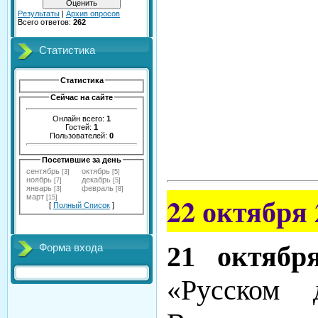
Результаты
|
Архив опросов
Всего ответов:
262
Статистика
Статистика
Сейчас на сайте
Онлайн всего:
1
Гостей:
1
Пользователей:
0
Посетившие за день
сентябрь
октябрь
[3]
[5]
ноябрь
декабрь
[7]
[5]
январь
февраль
[3]
[8]
22 октября 
март
[15]
[
Полный Список
]
21 октябр
Форма входа
«Русском 