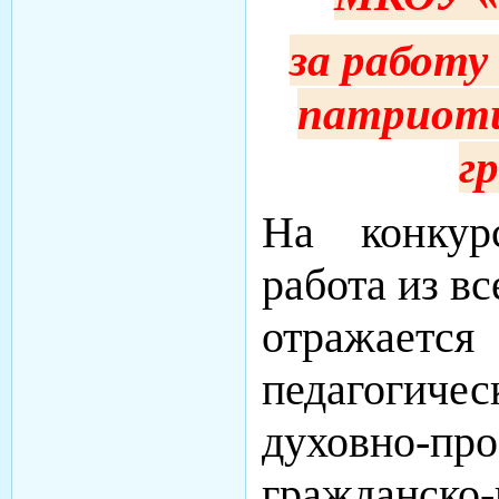
за работ
патриоти
г
На конкур
работа из в
отража
педагогич
духовно
гражданско