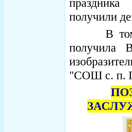
праздника
получили д
В том чи
получила В
изобразит
"СОШ с. п. 
ПОЗ
ЗАСЛУ