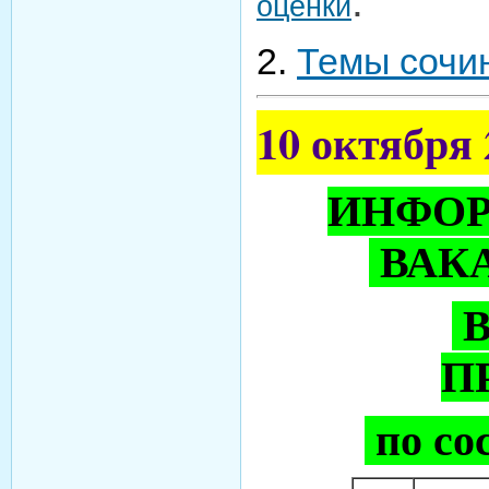
.
оценки
2.
Темы сочин
10 октября 
ИНФОР
ВАК
В
П
по сос