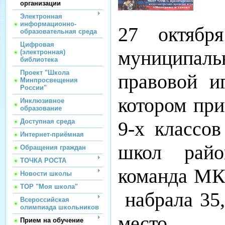
организации
Электронная
информационно-
27 октябр
образовательная среда
Цифровая
муниципаль
(электронная)
библиотека
Проект "Школа
правовой и
Минпросвещения
России"
котором при
Инклюзивное
образование
Доступная среда
9-х классо
Интернет-приёмная
школ райо
Обращения граждан
ТОЧКА РОСТА
команда МК
Новости школы
ТОР "Моя школа"
набрала 35,
Всероссийская
олимпиада школьников
место.
Прием на обучение