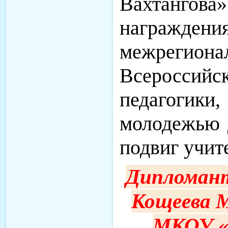
Вахтангов
награж
межрегио
Всероссий
педагоги
молодежью 
подвиг учит
Дипломант
Кощеева М
МКОУ «