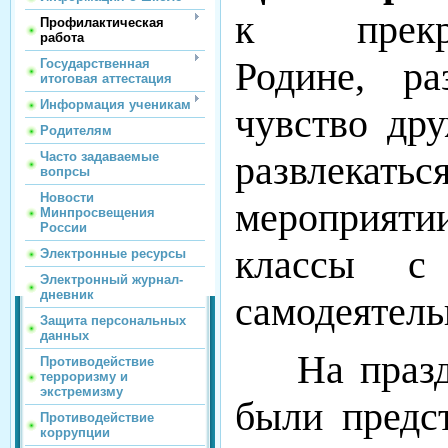
к прекр
Профилактическая
работа
Родине, ра
Государственная
итоговая аттестация
Информация ученикам
чувство др
Родителям
развлекать
Часто задаваемые
вопрсы
Новости
мероприят
Минпросвещения
России
классы с 
Электронные ресурсы
Электронный журнал-
дневник
самодеятел
Защита персональных
данных
На праздни
Противодействие
терроризму и
экстремизму
были предс
Противодействие
коррупции