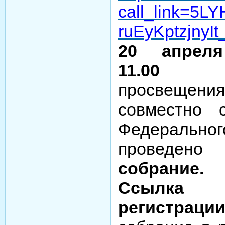
call_link=5L
ruEyKptzjnyI
20 апрел
11.
просвещен
совместно 
Федерально
провед
собрание.
Ссыл
регистрации