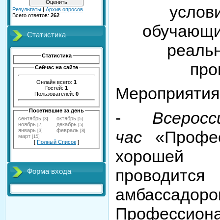
услов
Результаты
|
Архив опросов
Всего ответов:
262
обучающи
Статистика
реаль
Статистика
про
Сейчас на сайте
Онлайн всего:
1
Мероприятия
Гостей:
1
Пользователей:
0
Посетившие за день
-
Всерос
сентябрь
октябрь
[3]
[5]
ноябрь
декабрь
[7]
[5]
январь
февраль
час
«Профес
[3]
[8]
март
[15]
[
Полный Список
]
хорошей 
проводит
Форма входа
амбассадоро
Профессиона