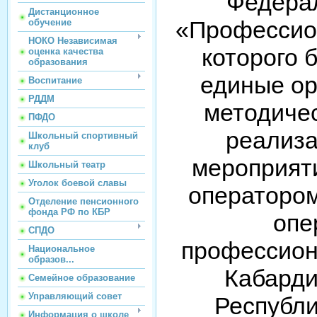
Федерал
Дистанционное
«Профессион
обучение
НОКО Независимая
которого 
оценка качества
образования
единые ор
Воспитание
РДДМ
методичес
ПФДО
реализа
Школьный спортивный
клуб
мероприят
Школьный театр
Уголок боевой славы
оператором
Отделение пенсионного
фонда РФ по КБР
оп
СПДО
профессион
Национальное
образов...
Кабарди
Семейное образование
Управляющий совет
Республи
Информация о школе