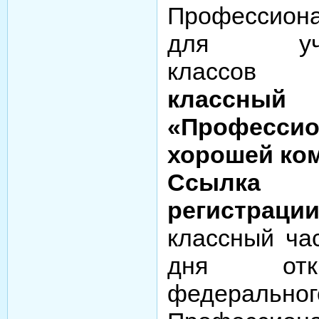
Профессион
для уч
класс
клас
«Професси
хорошей ко
Ссыл
регистрации
классный ча
дня отк
федераль