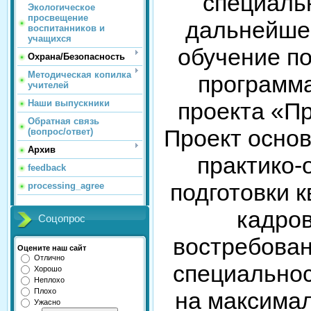
специаль
Экологическое
просвещение
дальнейшег
воспитанников и
учащихся
обучение п
Охрана/Безопасность
Методическая копилка
программ
учителей
проекта «П
Наши выпускники
Обратная связь
Проект основ
(вопрос/ответ)
Архив
практико-
feedback
подготовки 
processing_agree
кадров
Соцопрос
востребова
Оцените наш сайт
Отлично
специальнос
Хорошо
Неплохо
Плохо
на максима
Ужасно