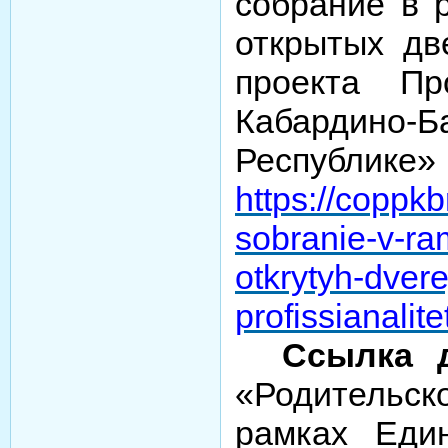
собрание в 
открытых дв
проекта Пр
Кабардино-Б
Республике»
https://coppkb
sobranie-v-r
otkrytyh-dver
profissianalite
Ссылка 
«Родитель
рамках Еди