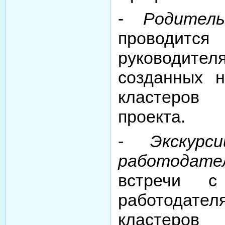
-
Родитель
проводит
руководи
созданных 
кластеро
проекта.
-
Экскур
работодате
встречи с 
работодате
кластеро