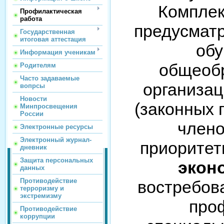
Комплек
Профилактическая
работа
предусматр
Государственная
итоговая аттестация
об
Информация ученикам
общеоб
Родителям
Часто задаваемые
организац
вопрсы
Новости
(законных 
Минпросвещения
России
члено
Электронные ресурсы
Электронный журнал-
приорите
дневник
Защита персональных
экон
данных
Противодействие
востребов
терроризму и
экстремизму
про
Противодействие
коррупции