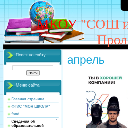
МКОУ
"СОШ им
Прол
ДОБРО 
Поиск по сайту
апрель
Меню сайта
Главная страница
ФГИС "МОЯ ШКОЛА"
food
Сведения об
образовательной