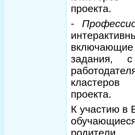
проекта.
-
Професси
интеракт
включающи
задания, с
работодате
кластеро
проекта.
К участию в
обучающиеся
родител