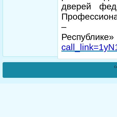
дверей фед
Профессиона
– Ба
Республике
call_link=1
Co