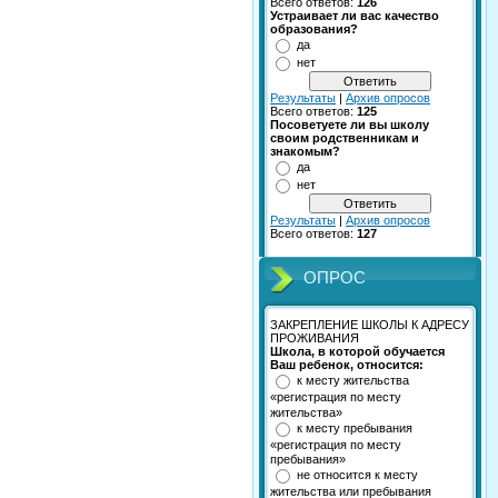
Всего ответов:
126
Устраивает ли вас качество
образования?
да
нет
Результаты
|
Архив опросов
Всего ответов:
125
Посоветуете ли вы школу
своим родственникам и
знакомым?
да
нет
Результаты
|
Архив опросов
Всего ответов:
127
ОПРОС
ЗАКРЕПЛЕНИЕ ШКОЛЫ К АДРЕСУ
ПРОЖИВАНИЯ
Школа, в которой обучается
Ваш ребенок, относится:
к месту жительства
«регистрация по месту
жительства»
к месту пребывания
«регистрация по месту
пребывания»
не относится к месту
жительства или пребывания