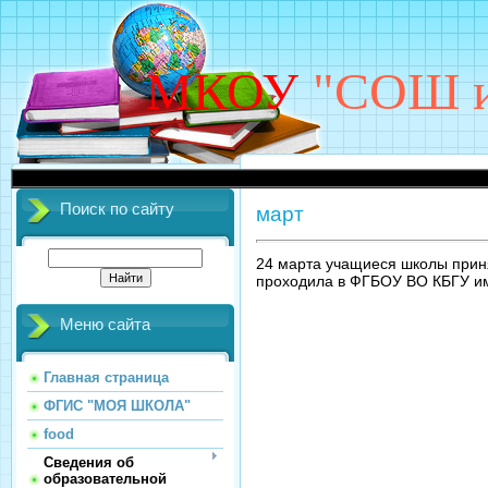
МКОУ
"СОШ им
Поиск по сайту
март
24 марта учащиеся школы приня
проходила в ФГБОУ ВО КБГУ им
Меню сайта
Главная страница
ФГИС "МОЯ ШКОЛА"
food
Сведения об
образовательной