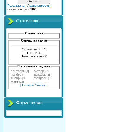
Результаты
|
Архив опросов
Всего ответов:
262
Статистика
Статистика
Сейчас на сайте
Онлайн всего:
1
Гостей:
1
Пользователей:
0
Посетившие за день
сентябрь
октябрь
[3]
[5]
ноябрь
декабрь
[7]
[5]
январь
февраль
[3]
[8]
март
[15]
[
Полный Список
]
Форма входа