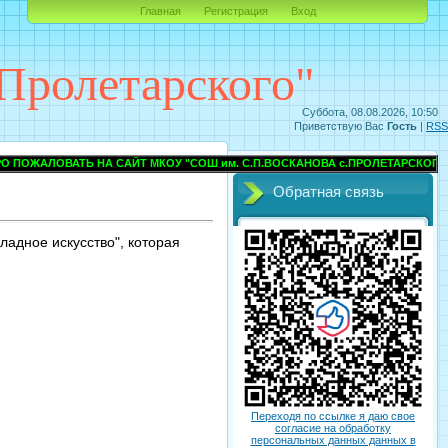
Главная
Регистрация
Вход
Пролетарского"
Суббота, 08.08.2026, 10:50
Приветствую Вас
Гость
|
RSS
Ь НА САЙТ МКОУ "СОШ им. С.П.ВОСКАНОВА с.ПРОЛЕТАРСКОГО" ПРОХЛАД
Обратная связь
ладное искусство", которая
Переходя по ссылке я даю свое
согласие на обработку
персональных данных данных в