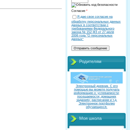
Согласие
*
Я даю свое согласие на
обработку персональных данных
данных в соответствии с
требованиями Федерального
закона № 152-ФЗ от 27 июля
2006 года "О персональных
данных"
Родителям
Электронный дневник. C его
помощью вы можете получать
информацию о: успеваемости;
посещаемости; домашних
заданиях; расписании и т.д.
Электронное портфолио
обучающихся.
Моя школа