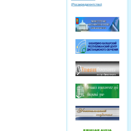
(
Росакредагентство
)