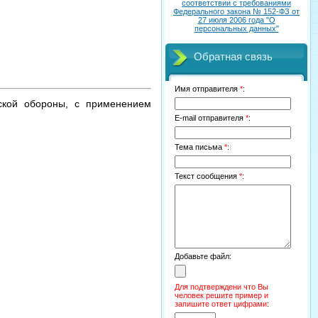
соответствии с требованиями
Федерального закона № 152-ФЗ от
27 июля 2006 года "О
персональных данных"
Обратная связь
Имя отправителя
*
:
ской обороны, с применением
й
E-mail отправителя
*
:
Тема письма
*
:
Текст сообщения
*
:
Добавьте файл:
Для подтверждени что Вы
человек решите пример и
запишите ответ цифрами
: