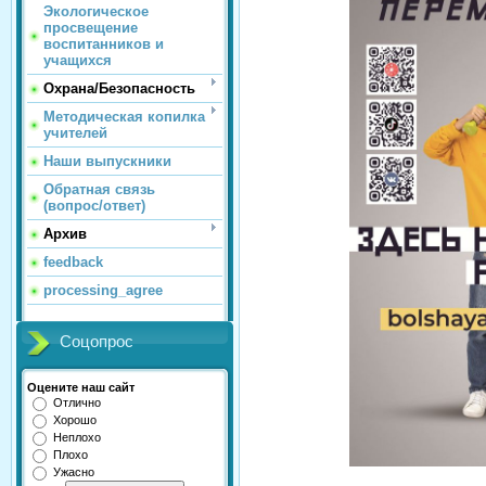
Экологическое
просвещение
воспитанников и
учащихся
Охрана/Безопасность
Методическая копилка
учителей
Наши выпускники
Обратная связь
(вопрос/ответ)
Архив
feedback
processing_agree
Соцопрос
Оцените наш сайт
Отлично
Хорошо
Неплохо
Плохо
Ужасно