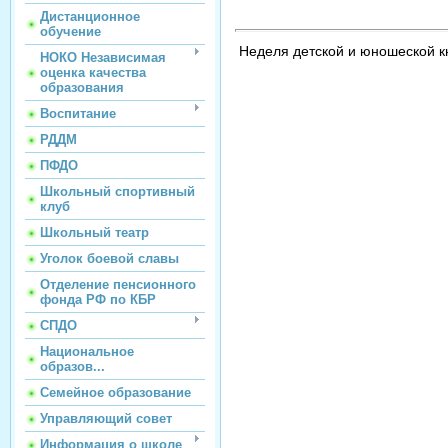
Дистанционное
обучение
Неделя детской и юношеской к
НОКО Независимая
оценка качества
образования
Воспитание
РДДМ
ПФДО
Школьный спортивный
клуб
Школьный театр
Уголок боевой славы
Отделение пенсионного
фонда РФ по КБР
СПДО
Национальное
образов...
Семейное образование
Управляющий совет
Информация о школе