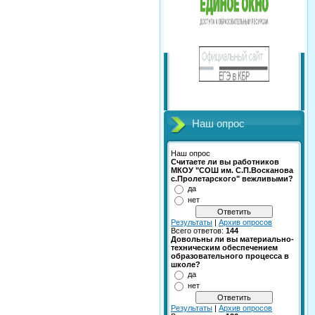
Наш опрос
Наш опрос
Считаете ли вы работников
МКОУ "СОШ им. С.П.Восканова
с.Пролетарского" вежливыми?
да
нет
Результаты
|
Архив опросов
Всего ответов:
144
Довольны ли вы материально-
техническим обеспечением
образовательного процесса в
школе?
да
нет
Результаты
|
Архив опросов