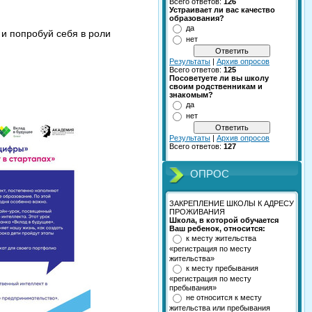
Всего ответов:
126
Устраивает ли вас качество
образования?
да
 и попробуй себя в роли
нет
Результаты
|
Архив опросов
Всего ответов:
125
Посоветуете ли вы школу
своим родственникам и
знакомым?
да
нет
Результаты
|
Архив опросов
Всего ответов:
127
ОПРОС
ЗАКРЕПЛЕНИЕ ШКОЛЫ К АДРЕСУ
ПРОЖИВАНИЯ
Школа, в которой обучается
Ваш ребенок, относится:
к месту жительства
«регистрация по месту
жительства»
к месту пребывания
«регистрация по месту
пребывания»
не относится к месту
жительства или пребывания