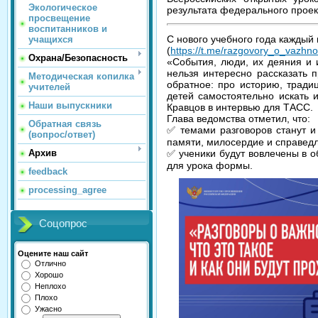
Экологическое
результата федерального проек
просвещение
воспитанников и
С нового учебного года каждый
учащихся
(
https://t.me/razgovory_o_vazhn
Охрана/Безопасность
«События, люди, их деяния и и
нельзя интересно рассказать 
Методическая копилка
обратное: про историю, тради
учителей
детей самостоятельно искать 
Наши выпускники
Кравцов в интервью для ТАСС.
Глава ведомства отметил, что:
Обратная связь
✅ темами разговоров станут и 
(вопрос/ответ)
памяти, милосердие и справедл
✅ ученики будут вовлечены в о
Архив
для урока формы.
feedback
processing_agree
Соцопрос
Оцените наш сайт
Отлично
Хорошо
Неплохо
Плохо
Ужасно