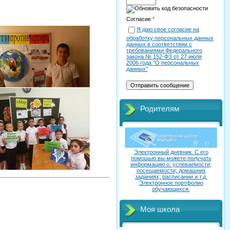
Согласие
*
Я даю свое согласие на
обработку персональных данных
данных в соответствии с
требованиями Федерального
закона № 152-ФЗ от 27 июля
2006 года "О персональных
данных"
Родителям
Электронный дневник. C его
помощью вы можете получать
информацию о: успеваемости;
посещаемости; домашних
заданиях; расписании и т.д.
Электронное портфолио
обучающихся.
Моя школа