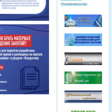
(
Росакредагентство
)