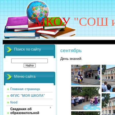
МКОУ
"СОШ им
Поиск по сайту
сентябрь
День знаний.
Меню сайта
Главная страница
ФГИС "МОЯ ШКОЛА"
food
Сведения об
образовательной