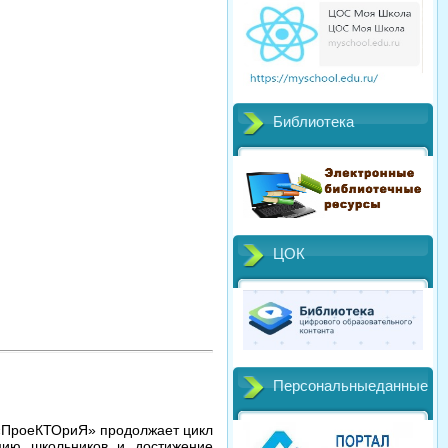
Библиотека
ЦОК
Персональныеданные
 «ПроеКТОриЯ» продолжает цикл
цию школьников и достижение