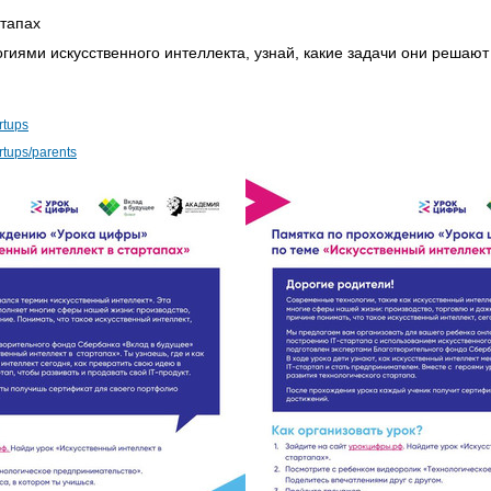
ртапах
гиями искусственного интеллекта, узнай, какие задачи они решают
rtups
rtups/parents