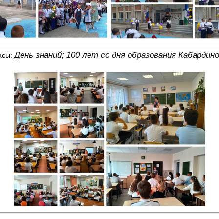
День знаний;
100 лет со дня образования Кабардин
асы: