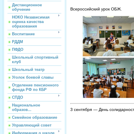
Дистанционное
Всероссийский урок ОБЖ.
обучение
НОКО Независимая
оценка качества
образования
Воспитание
РДДМ
ПФДО
Школьный спортивный
клуб
Школьный театр
Уголок боевой славы
Отделение пенсионного
фонда РФ по КБР
СПДО
Национальное
3 сентября — День солидарност
образов...
Семейное образование
Управляющий совет
Информация о школе