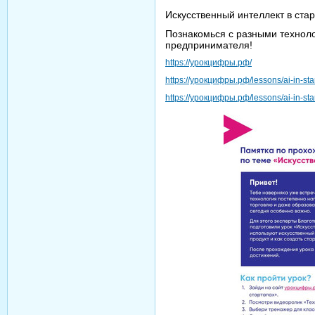
Искусственный интеллект в ста
Познакомься с разными техноло
предпринимателя!
https://урокцифры.рф/
https://урокцифры.рф/lessons/ai-in-sta
https://урокцифры.рф/lessons/ai-in-sta