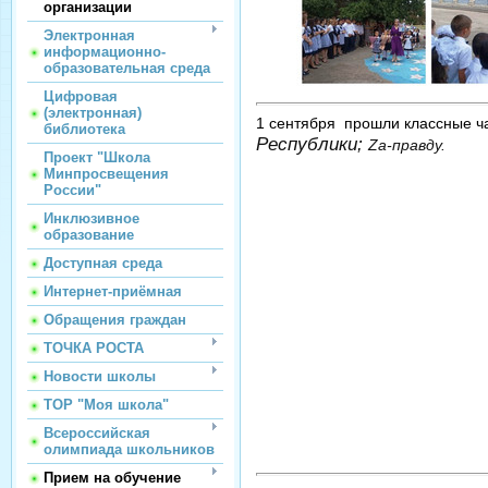
организации
Электронная
информационно-
образовательная среда
Цифровая
(электронная)
1 сентября прошли классные ч
библиотека
Республики;
Zа-правду.
Проект "Школа
Минпросвещения
России"
Инклюзивное
образование
Доступная среда
Интернет-приёмная
Обращения граждан
ТОЧКА РОСТА
Новости школы
ТОР "Моя школа"
Всероссийская
олимпиада школьников
Прием на обучение