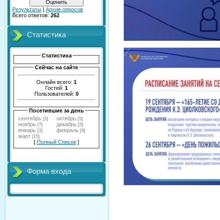
Результаты
|
Архив опросов
Всего ответов:
262
Статистика
Статистика
Сейчас на сайте
Онлайн всего:
1
Гостей:
1
Пользователей:
0
Посетившие за день
сентябрь
октябрь
[3]
[5]
ноябрь
декабрь
[7]
[5]
январь
февраль
[3]
[8]
март
[15]
[
Полный Список
]
Форма входа