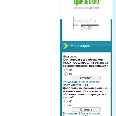
Наш опрос
Наш опрос
Считаете ли вы работников
МКОУ "СОШ им. С.П.Восканова
с.Пролетарского" вежливыми?
да
нет
Результаты
|
Архив опросов
Всего ответов:
144
Довольны ли вы материально-
техническим обеспечением
образовательного процесса в
школе?
да
нет
Результаты
|
Архив опросов