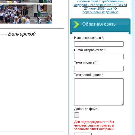
соответствии с требованиями
Федерального закона № 152-ФЗ от
27 июля 2006 года "О
персональных данных"
Обратная связь
о — Балкарской
Имя отправителя
*
:
E-mail отправителя
*
:
Тема письма
*
:
Текст сообщения
*
:
Добавьте файл:
Для подтверждени что Вы
человек решите пример и
запишите ответ цифрами
: