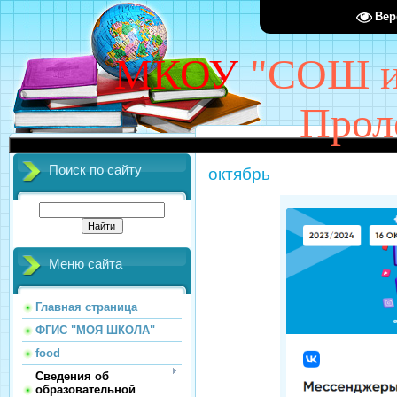
Вер
МКОУ
"СОШ им
Прол
Поиск по сайту
октябрь
Меню сайта
Главная страница
ФГИС "МОЯ ШКОЛА"
food
Сведения об
образовательной