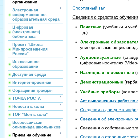
организации
Спортивный зал
Электронная
информационно-
Сведения о средствах обучени
образовательная среда
Печатные
(учебники и учеб
Цифровая
(электронная)
т.д.)
библиотека
Электронные образоват
Проект "Школа
универсальные энциклопедии
Минпросвещения
России"
Аудиовизуальные
(слайд
Инклюзивное
цифровых носителях (Video-
образование
Наглядные плоскостные
(
Доступная среда
Демонстрационные
(герба
Интернет-приёмная
Обращения граждан
Учебные приборы
(компас,
ТОЧКА РОСТА
Акт выполненных работ по 
Новости школы
Сведения о доступе к инф
ТОР "Моя школа"
Сведения об электронных о
Всероссийская
олимпиада школьников
Сведения о собственных э
Прием на обучение
Сведения о сторонних элек