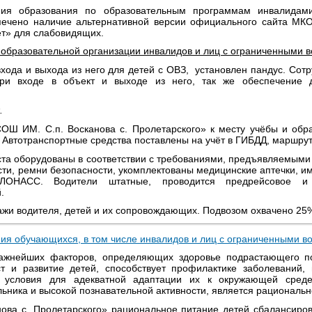
ния образования по образовательным программам инвалида
печено наличие альтернативной версии официального сайта МКО
ет» для слабовидящих.
 образовательной организации инвалидов и лиц с ограниченными 
входа и выхода из него для детей с ОВЗ, установлен пандус. Со
ри входе в объект и выходе из него, так же обеспечение д
.
Ш ИМ. С.п. Восканова с. Пролетарского» к месту учёбы и обр
.. Автотранспортные средства поставлены на учёт в ГИБДД, маршру
та оборудованы в соответствии с требованиями, предъявляемыми 
сти, ремни безопасности, укомплектованы медицинские аптечки, и
ЛОНАСС. Водители штатные, проводится предрейсовое и 
.
тажи водителя, детей и их сопровождающих. Подвозом охвачено 2
ия обучающихся, в том числе инвалидов и лиц с ограниченными в
ажнейших факторов, определяющих здоровье подрастающего п
т и развитие детей, способствует профилактике заболеваний
т условия для адекватной адаптации их к окружающей сред
ьника и высокой познавательной активности, является рациональн
ва с. Пролетарского» рациональное питание детей сбалансиров