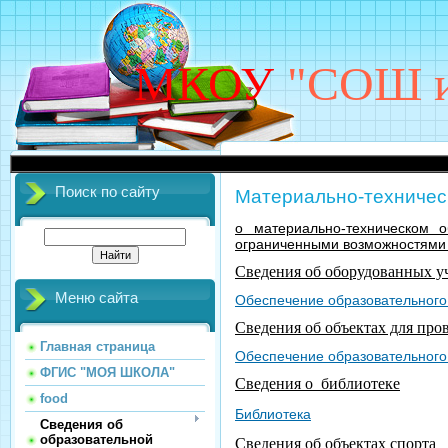
МКОУ
"СОШ им
Поиск по сайту
Материально-техничес
о материально-техническом 
ограниченными возможностями 
Сведения об оборудованных у
Меню сайта
Обеспечение образовательног
Сведения об объектах для про
Главная страница
Обеспечение образовательного
ФГИС "МОЯ ШКОЛА"
Сведения о библиотеке
food
Библиотека
Сведения об
образовательной
Сведения об объектах спорта