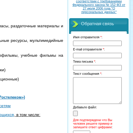
соответствии с требованиями
Федерального закона № 152-ФЗ от
27 июля 2006 года "О
персональных данных"
Обратная связь
тласы, раздаточные материалы и
Имя отправителя
*
:
льные ресурсы, мультимедийные
E-mail отправителя
*
:
нофильмы, учебные фильмы на
Тема письма
*
:
ки)
Текст сообщения
*
:
ационные)
Ростелеком»)
сетям
Добавьте файл:
ающихся
, в том числе:
Для подтверждени что Вы
человек решите пример и
запишите ответ цифрами
: