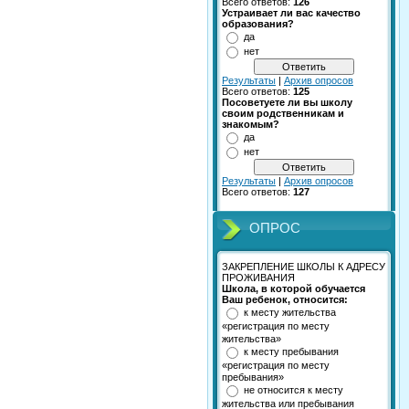
Всего ответов:
126
Устраивает ли вас качество
образования?
да
нет
Результаты
|
Архив опросов
Всего ответов:
125
Посоветуете ли вы школу
своим родственникам и
знакомым?
да
нет
Результаты
|
Архив опросов
Всего ответов:
127
ОПРОС
ЗАКРЕПЛЕНИЕ ШКОЛЫ К АДРЕСУ
ПРОЖИВАНИЯ
Школа, в которой обучается
Ваш ребенок, относится:
к месту жительства
«регистрация по месту
жительства»
к месту пребывания
«регистрация по месту
пребывания»
не относится к месту
жительства или пребывания