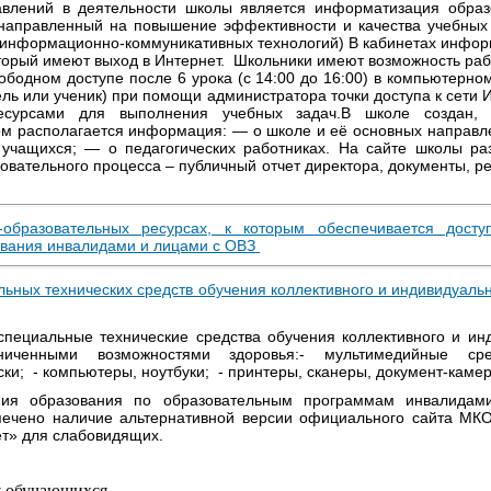
влений в деятельности школы является информатизация образо
 направленный на повышение эффективности и качества учебных
информационно-коммуникативных технологий) В кабинетах инфор
торый имеют выход в Интернет. Школьники имеют возможность рабо
бодном доступе после 6 урока (с 14:00 до 16:00) в компьютерном
ь или ученик) при помощи администратора точки доступа к сети 
есурсами для выполнения учебных задач.В школе создан,
ом располагается информация: — о школе и её основных направле
учащихся; — о педагогических работниках. На сайте школы р
овательного процесса – публичный отчет директора, документы, 
образовательных ресурсах, к которым обеспечивается дост
ования инвалидами и лицами с ОВЗ
ных технических средств обучения коллективного и индивидуаль
ециальные технические средства обучения коллективного и ин
иченными возможностями здоровья:- мультимедийные ср
ски; - компьютеры, ноутбуки; - принтеры, сканеры, документ-каме
ния образования по образовательным программам инвалида
печено наличие альтернативной версии официального сайта МКО
ет» для слабовидящих.
я обучающихся