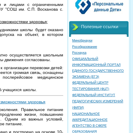
ми и лицами с ограниченными
У "СОШ им. С.П. Восканова с.
возможностями здоровья;
Полезные ссылки
трудниками школы будет оказано
опуска на объект, в котором
Минобрнауки
Рособразование
Роснаука
атно осуществляется школьным
ОФИЦИАЛЬНЫЙ
ты движения согласованы.
ИНФОРМАЦИОННЫЙ ПОРТАЛ
к организации перевозки детей:
ЕДИНОГО ГОСУДАРСТВЕННОГО
меется громкая связь, оснащены
послерейсовое медицинское
ЭКЗАМЕНА (ЕГЭ)
ФЕДЕРАЛЬНЫЙ ЦЕНТР
ТЕСТИРОВАНИЯ (ФЦТ)
5% учащихся школы.
ФЕДЕРАЛЬНЫЙ ИНСТИТУТ
озможностями здоровья
ПЕДАГОГИЧЕСКИХ ИЗМЕРЕНИЙ
(ФИПИ)
околения. Правильное питание
НАЦИОНАЛЬНОЕ
, продлению жизни, повышению
е. Одним из важных условий,
АККРЕДИТАЦИОННОЕ
ое питание.
АГЕНТСТВО В СФЕРЕ
ано и построено на основе 10-
ОБРАЗОВАНИЯ