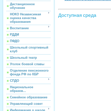
Дистанционное
обучение
НОКО Независимая
Доступная среда
оценка качества
образования
Воспитание
РДДМ
ПФДО
Школьный спортивный
клуб
Школьный театр
Уголок боевой славы
Отделение пенсионного
фонда РФ по КБР
СПДО
Национальное
образов...
Семейное образование
Управляющий совет
Информация о школе