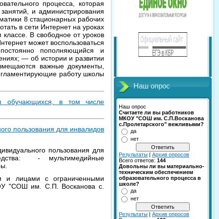
вательного процесса, которая
 занятий, и администрирования
матики 8 стационарных рабочих
тать в сети Интернет на уроках
 классе. В свободное от уроков
Интернет может воспользоваться
 постоянно пополняющийся и
ниях; — об истории и развитии
азмещаются важные документы,
регламентирующие работу школы
Наш опрос
уп обучающихся, в том числе
Наш опрос
Считаете ли вы работников
МКОУ "СОШ им. С.П.Восканова
с.Пролетарского" вежливыми?
ного пользования для инвалидов
да
нет
дивидуального пользования для
Результаты
|
Архив опросов
едства: - мультимедийные
Всего ответов:
144
ры.
Довольны ли вы материально-
техническим обеспечением
ми и лицами с ограниченными
образовательного процесса в
школе?
У "СОШ им. С.П. Восканова с.
да
нет
Результаты
|
Архив опросов