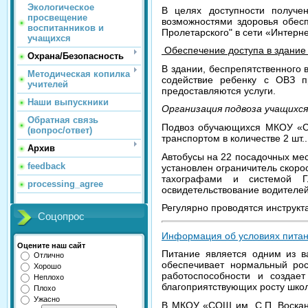
Экологическое
В целях доступности получе
просвещение
возможностями здоровья обес
воспитанников и
Пролетарского" в сети «Интерн
учащихся
Обеспечение доступа в здание
Охрана/Безопасность
В здании, беспрепятственного 
Методическая копилка
содействие ребенку с ОВЗ п
учителей
предоставляются услуги.
Наши выпускники
Организация подвоза учащихся
Обратная связь
Подвоз обучающихся МКОУ «СО
(вопрос/ответ)
транспортом в количестве 2 шт
Архив
Автобусы на 22 посадочных мес
feedback
установлен ограничитель скоро
тахографами и системой Г
processing_agree
освидетельствование водителей
Регулярно проводятся инструк
Соцопрос
Информация об условиях питан
Оцените наш сайт
Питание является одним из в
Отлично
обеспечивает нормальный рос
Хорошо
работоспособности и создае
Неплохо
благоприятствующих росту школ
Плохо
Ужасно
В МКОУ «СОШ им. С.П. Воскано