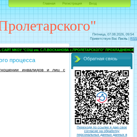
Главная
Регистрация
Вход
Пролетарского"
Пятница, 07.08.2026, 09:54
Приветствую Вас
Гость
|
RSS
МКОУ "СОШ им. С.П.ВОСКАНОВА с.ПРОЛЕТАРСКОГО" ПРОХЛАДНЕНСКОГО М
Обратная связь
ого процесса
отношении инвалидов и лиц с
Переходя по ссылке я даю свое
согласие на обработку
персональных данных данных в