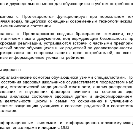
в и двухнедельного меню для обучающихся с учётом потребносте
нова с. Пролетарского» функционирует при нормальном те
рячая вода), пищеблоки оснащены современным технологическим
гигиеническом состоянии.
нова с. Пролетарского» создана бракеражная комиссии, вед
 наличием пакета документов, подтверждающим безопасность пр
 сроками реализации, устраиваются встречи с частными предпри
ческий опрос обучающихся и их родителей по удовлетворенности
рмирования по вопросам защиты прав потребителей, во всех 
ые информационные уголки потребителя.
ы здоровья
офилактические осмотры обучающихся узкими специалистами. Пр
 состояния здоровья школьников осуществляется посредством на
ации, статистической медицинской отчетности, анализ распростр
внешних и внутренних факторов влияния на состояние здор
ьным анализом состояния здоровья детей и информированием 
на деятельности школы и семьи по сохранению и улучшению 
вляет вакцинацию учащихся с согласия родителей в соответст
алистов.
нформационным системам и информационно-телекоммуникац
вания инвалидами и лицами с ОВЗ