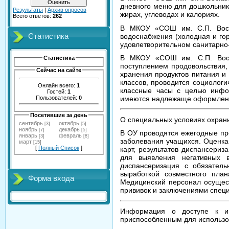
дневного меню для дошкольнико
Результаты
|
Архив опросов
жирах, углеводах и калориях.
Всего ответов:
262
В МКОУ «СОШ им. С.П. Воска
водоснабжения (холодная и го
Статистика
удовлетворительном санитарно-
В МКОУ «СОШ им. С.П. Воска
Статистика
поступлением продовольствия,
Сейчас на сайте
хранения продуктов питания и
классов, проводится социологи
Онлайн всего:
1
классные часы с целью инфо
Гостей:
1
Пользователей:
0
имеются надлежаще оформленн
Посетившие за день
О специальных условиях охран
сентябрь
октябрь
[3]
[5]
ноябрь
декабрь
[7]
[5]
В ОУ проводятся ежегодные пр
январь
февраль
[3]
[8]
заболевания учащихся. Оценка
март
[15]
[
Полный Список
]
карт, результатов диспансериз
для выявления негативных 
диспансеризация с обязател
выработкой совместного пла
Форма входа
Медицинский персонал осущест
прививок и заключениями специ
Информация о доступе к и
приспособленным для использо