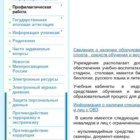
Профилактическая
работа
Государственная
итоговая аттестация
Информация ученикам
Родителям
Часто задаваемые
Сведения о наличии оборудов
вопрсы
спорта, средств обучения и во
Новости
Учреждение располагает дос
Минпросвещения
обеспечения учебно-воспитател
России
стадион, столовая, имеется б
биологии, русского языка и ли
Электронные ресурсы
Учебные кабинеты в недост
Электронный журнал-
средствами обучения и во
дневник
образовательный процесс для д
Защита персональных
Информация о наличии специаль
данных
и лиц с ОВЗ
Противодействие
терроризму и
В школе имеются следующие сп
экстремизму
инвалидов и лиц с ограниченн
Противодействие
- мультимедийные средства: 
коррупции
сканеры, документ-камеры.