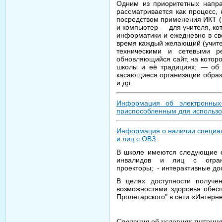
Одним из приоритетных напра
рассматривается как процесс,
посредством применения ИКТ (
и компьютер — для учителя, ко
информатики и ежедневно в сво
время каждый желающий (учител
техническими и сетевыми р
обновляющийся сайт, на котор
школы и её традициях; — об 
касающиеся организации образ
и др.
Информация об электронных-
приспособленным для использ
Информация о наличии специаль
и лиц с ОВЗ
В школе имеются следующие сп
инвалидов и лиц с огран
проекторы; - интерактивные до
В целях доступности получе
возможностями здоровья обес
Пролетарского" в сети «Интерн
Сведения об условиях питани