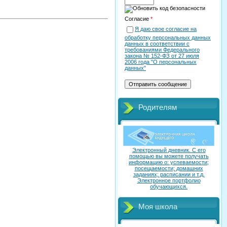
Согласие
*
Я даю свое согласие на
обработку персональных данных
данных в соответствии с
требованиями Федерального
закона № 152-ФЗ от 27 июля
2006 года "О персональных
данных"
Родителям
Электронный дневник. C его
помощью вы можете получать
информацию о: успеваемости;
посещаемости; домашних
заданиях; расписании и т.д.
Электронное портфолио
обучающихся.
Моя школа