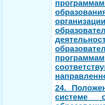
программ
образова
организаци
образовате
деятел
образовате
программам
соответств
направленн
24. Положе
системе о