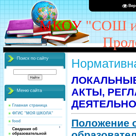
Вер
МКОУ
"СОШ им
Прол
ДОБРО 
Поиск по сайту
Нормативн
ЛОКАЛЬНЫ
АКТЫ, РЕГ
Меню сайта
ДЕЯТЕЛЬНОС
Главная страница
ФГИС "МОЯ ШКОЛА"
Положение 
food
Сведения об
образовате
образовательной