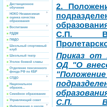
2.
Положен
Дистанционное
обучение
подразделе
НОКО Независимая
оценка качества
образования
образовани
Воспитание
С.П. В
РДДМ
ПФДО
Пролетарско
Школьный спортивный
клуб
Приказ от 
Школьный театр
Уголок боевой славы
ОД "О внес
Отделение пенсионного
"Положени
фонда РФ по КБР
СПДО
подразделе
Национальное
образов...
образовани
Семейное образование
С.П. В
Управляющий совет
Информация о школе