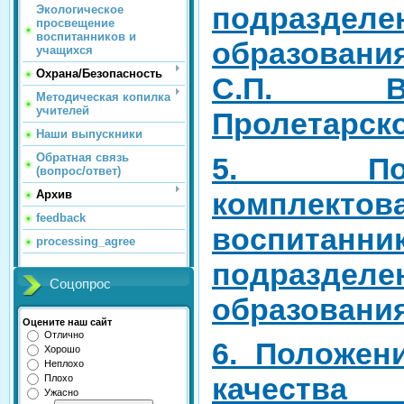
подразделе
Экологическое
просвещение
воспитанников и
образовани
учащихся
Охрана/Безопасность
С.П. В
Методическая копилка
учителей
Пролетарско
Наши выпускники
Обратная связь
5. По
(вопрос/ответ)
комплектов
Архив
feedback
воспитан
processing_agree
подразделе
Соцопрос
образован
Оцените наш сайт
Отлично
6. Положе
Хорошо
Неплохо
качества
Плохо
Ужасно