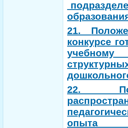
подразделе
образовани
21.
Полож
конкурсе го
учебном
структурны
дошкольног
22. По
распростра
педагогичес
опыта 