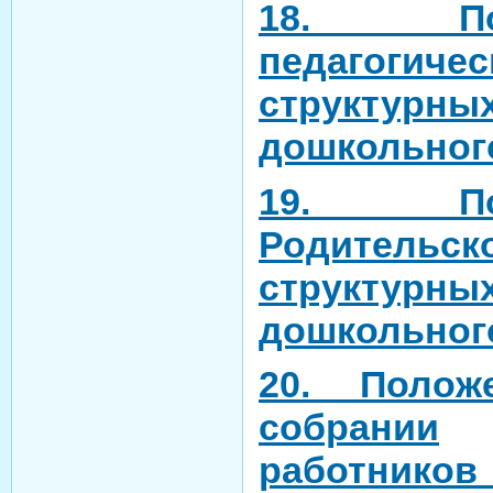
18. По
педагоги
структурны
дошкольног
19. По
Родитель
структурны
дошкольног
20. Поло
собрании
работник