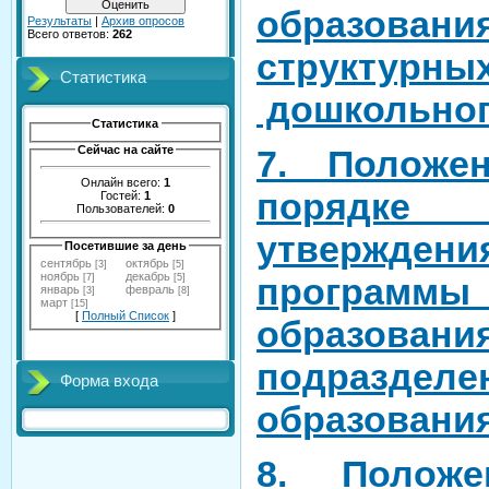
образовани
Результаты
|
Архив опросов
Всего ответов:
262
структурны
Статистика
дошкольног
Статистика
7.
Полож
Сейчас на сайте
Онлайн всего:
1
порядке 
Гостей:
1
Пользователей:
0
утверждени
Посетившие за день
сентябрь
октябрь
[3]
[5]
ноябрь
декабрь
программ
[7]
[5]
январь
февраль
[3]
[8]
март
[15]
[
Полный Список
]
образован
подразделе
Форма входа
образовани
8. Полож