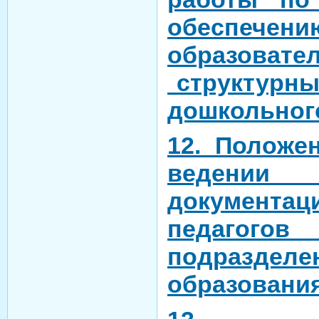
обеспечен
образовате
структурны
дошкольног
12. Положе
ведении
документац
педагого
подразделе
образовани