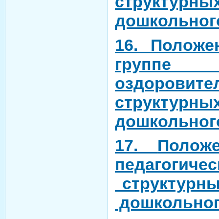
структурны
дошкольног
16. Полож
группе
оздоровит
структурны
дошкольног
17.
Поло
педагоги
структурны
дошкольног