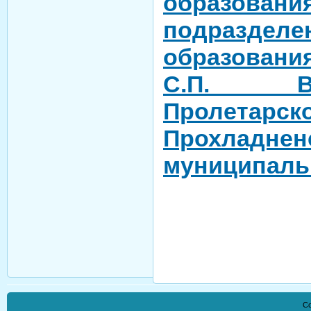
образовани
подразделе
образовани
С.П. В
Пролетарск
Прохладнен
муниципаль
Co