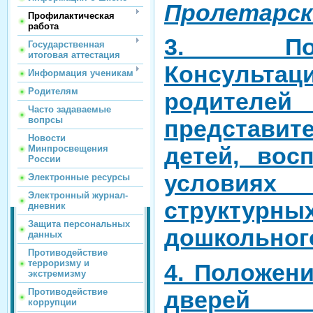
Пролетарск
Профилактическая
работа
3. По
Государственная
итоговая аттестация
Консультац
Информация ученикам
Родителям
родител
Часто задаваемые
вопрсы
предст
Новости
детей, во
Минпросвещения
России
услови
Электронные ресурсы
Электронный журнал-
структурны
дневник
Защита персональных
дошкольног
данных
Противодействие
терроризму и
4. Положен
экстремизму
дверей 
Противодействие
коррупции