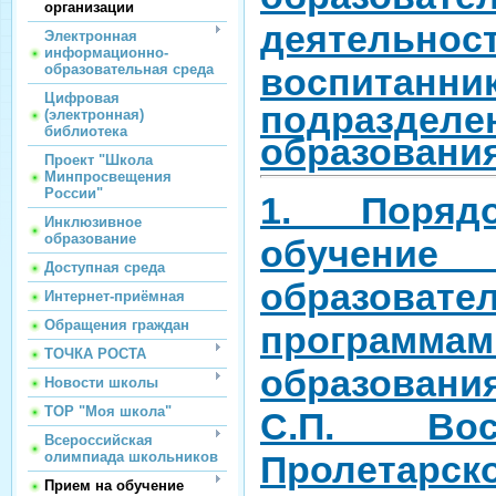
организации
деятельнос
Электронная
информационно-
образовательная среда
воспитанни
Цифровая
подразделе
(электронная)
библиотека
образования
Проект "Школа
Минпросвещения
России"
1. Поряд
Инклюзивное
образование
обуч
Доступная среда
образовате
Интернет-приёмная
Обращения граждан
программ
ТОЧКА РОСТА
образовани
Новости школы
ТОР "Моя школа"
С.П. В
Всероссийская
олимпиада школьников
Пролетарск
Прием на обучение