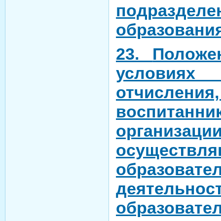
подразделе
образовани
23.
Положе
условиях
отчислен
воспитан
организации
осуществл
образовате
деятел
образовате