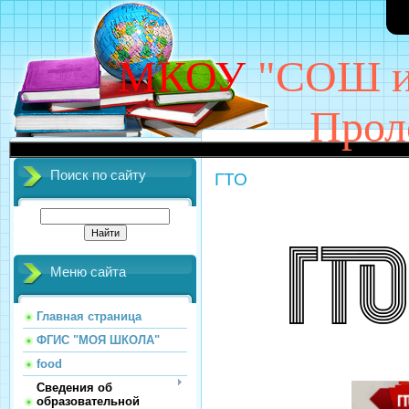
МКОУ
"СОШ им
Прол
Поиск по сайту
ГТО
Меню сайта
Главная страница
ФГИС "МОЯ ШКОЛА"
food
Сведения об
образовательной