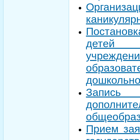
Организа
каникуляр
Постановк
детей в
учрежде
образов
дошкольно
Запись
дополните
общеобраз
Прием зая