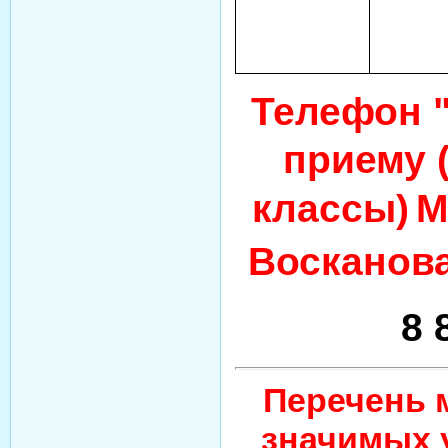
Телефон 
приему (
классы)
М
Восканова
8 
Перечень 
значимых 