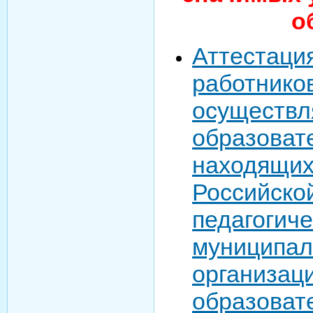
о
Аттеста
работни
осуществ
образоват
находящих
Россий
педагог
муницип
организа
образоват