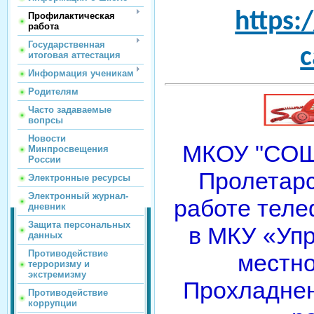
https:
Профилактическая
работа
Государственная
c
итоговая аттестация
Информация ученикам
Родителям
Часто задаваемые
вопрсы
Новости
МКОУ "СОШ 
Минпросвещения
России
Пролетарс
Электронные ресурсы
Электронный журнал-
работе теле
дневник
Защита персональных
в МКУ «Уп
данных
Противодействие
местн
терроризму и
экстремизму
Прохладнен
Противодействие
коррупции