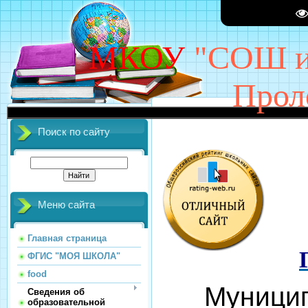
МКОУ
"СОШ им
Прол
ДОБРО ПО
Поиск по сайту
Меню сайта
Главная страница
ФГИС "МОЯ ШКОЛА"
food
Муницип
Сведения об
образовательной