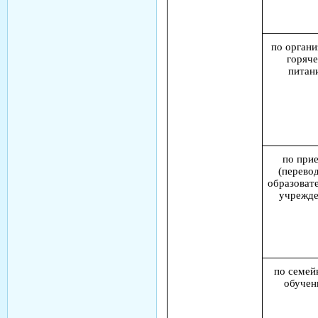
по органи
горяче
питан
по при
(перевод
образоват
учрежд
по семе
обуче