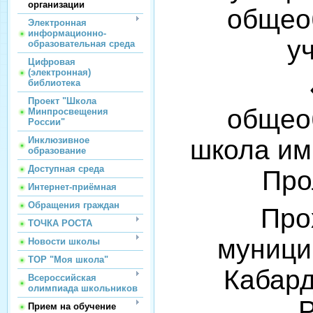
организации
общео
Электронная
информационно-
у
образовательная среда
Цифровая
(электронная)
библиотека
Проект "Школа
общео
Минпросвещения
России"
школа им.
Инклюзивное
образование
Доступная среда
Про
Интернет-приёмная
Обращения граждан
Про
ТОЧКА РОСТА
муници
Новости школы
ТОР "Моя школа"
Кабард
Всероссийская
олимпиада школьников
Прием на обучение