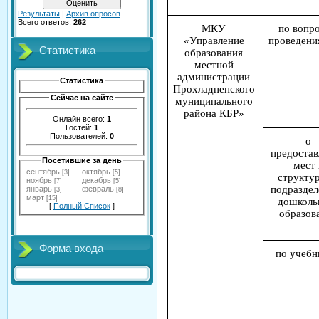
Результаты
|
Архив опросов
Всего ответов:
262
МКУ
по вопр
«Управление
проведен
Статистика
образования
местной
администрации
Статистика
Прохладненского
Сейчас на сайте
муниципального
района КБР»
Онлайн всего:
1
Гостей:
1
Пользователей:
0
о
предостав
Посетившие за день
мест 
сентябрь
октябрь
[3]
[5]
структу
ноябрь
декабрь
[7]
[5]
подраздел
январь
февраль
[3]
[8]
март
[15]
дошколь
[
Полный Список
]
образов
Форма входа
по учеб