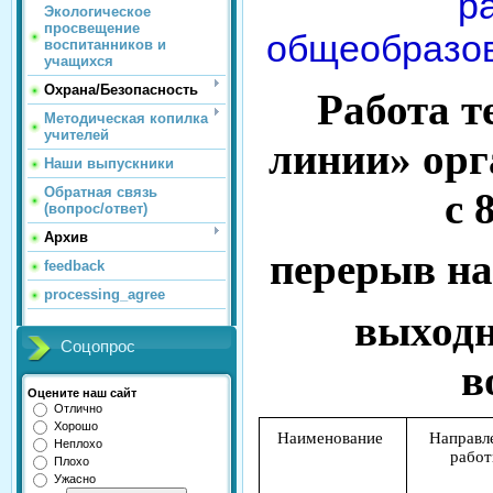
р
Экологическое
просвещение
общеобразо
воспитанников и
учащихся
Охрана/Безопасность
Работа т
Методическая копилка
учителей
линии» орг
Наши выпускники
Обратная связь
с 
(вопрос/ответ)
Архив
перерыв на 
feedback
processing_agree
выходно
Соцопрос
в
Оцените наш сайт
Отлично
Хорошо
Наименование
Направл
Неплохо
рабо
Плохо
Ужасно