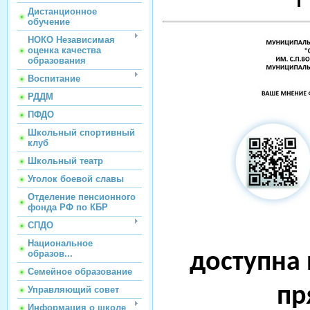
Дистанционное
обучение
НОКО Независимая
оценка качества
образования
Воспитание
РДДМ
ПФДО
Школьный спортивный
клуб
Школьный театр
Уголок боевой славы
Отделение пенсионного
фонда РФ по КБР
СПДО
Национальное
образов...
доступна 
Семейное образование
пр
Управляющий совет
Информация о школе