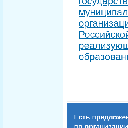
госуд
муниципал
органи
Россий
реализую
образован
Есть предложе
по организаци