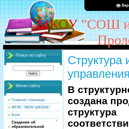
Вер
МКОУ
"СОШ им
Прол
Поиск по сайту
Структура 
управлени
Меню сайта
В структур
создана про
Главная страница
ФГИС "МОЯ ШКОЛА"
структур
food
соответст
Сведения об
образовательной