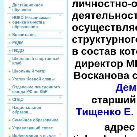
личностно-
Дистанционное
обучение
деяте
НОКО Независимая
оценка качества
осуществ
образования
Воспитание
структурно
РДДМ
в состав ко
ПФДО
Школьный спортивный
директор М
клуб
Школьный театр
Восканова с
Уголок боевой славы
Дем
Отделение пенсионного
фонда РФ по КБР
старший
СПДО
Национальное
Тищенко Е. 
образов...
Семейное образование
адрес э
Управляющий совет
Информация о школе