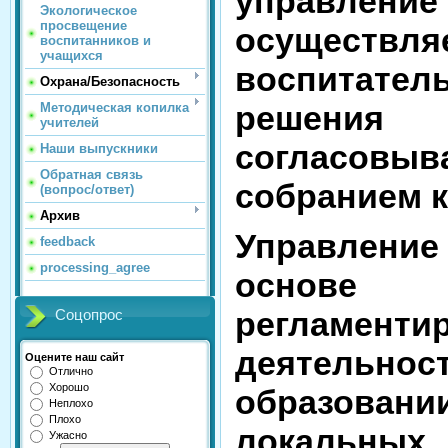
управлен
Экологическое
просвещение
осуществ
воспитанников и
учащихся
воспитат
Охрана/Безопасность
решения 
Методическая копилка
учителей
согласовы
Наши выпускники
Обратная связь
собранием к
(вопрос/ответ)
Архив
Управлен
feedback
processing_agree
основе 
регламен
Соцопрос
деятельно
Оцените наш сайт
Отлично
Хорошо
образовании
Неплохо
Плохо
локальны
Ужасно