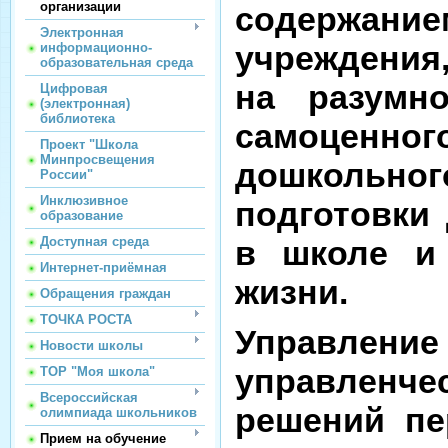
организации
содержа
Электронная
учреждения
информационно-
образовательная среда
на разумно
Цифровая
(электронная)
библиотека
самоцен
Проект "Школа
Минпросвещения
дошкольно
России"
Инклюзивное
подготовки
образование
Доступная среда
в школе и 
Интернет-приёмная
жизни.
Обращения граждан
ТОЧКА РОСТА
Управление
Новости школы
управленч
ТОР "Моя школа"
Всероссийская
решений пе
олимпиада школьников
Прием на обучение