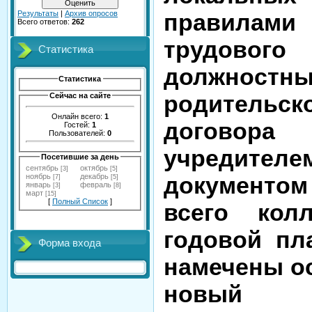
правилам
Результаты
|
Архив опросов
Всего ответов:
262
трудовог
Статистика
должностн
Статистика
родительс
Сейчас на сайте
Онлайн всего:
1
дого
Гостей:
1
Пользователей:
0
учредит
Посетившие за день
сентябрь
октябрь
[3]
[5]
документо
ноябрь
декабрь
[7]
[5]
январь
февраль
[3]
[8]
март
[15]
[
Полный Список
]
всего колл
годовой пл
Форма входа
намечены о
новый у