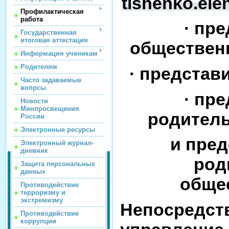
tishenko.el
Профилактическая
работа
· пр
Государственная
итоговая аттестация
обществен
Информация ученикам
Родителям
· представ
Часто задаваемые
вопрсы
· пр
Новости
Минпросвещения
родитель
России
Электронные ресурсы
и пре
Электронный журнал-
дневник
род
Защита персональных
данных
обще
Противодействие
терроризму и
экстремизму
Непосредст
Противодействие
коррупции