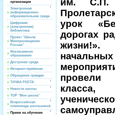
им. С.П.
организации
Электронная
Пролетар
информационно-
образовательная среда
урок «Бе
Цифровая
(электронная)
библиотека
дорогах ра
Проект "Школа
Минпросвещения
жизни!».
России"
Инклюзивное
началь
образование
Доступная среда
мероприяти
Интернет-приёмная
провели
Обращения граждан
ТОЧКА РОСТА
класс
Новости школы
ТОР "Моя школа"
ученическо
Всероссийская
олимпиада школьников
самоуправ
Прием на обучение