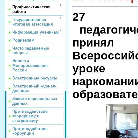
Профилактическая
работа
27 с
Государственная
итоговая аттестация
педагогич
Информация ученикам
принял
Родителям
Часто задаваемые
Всероссий
вопрсы
Новости
уроке «
Минпросвещения
России
нарк
Электронные ресурсы
Электронный журнал-
образовате
дневник
Защита персональных
данных
Противодействие
терроризму и
экстремизму
Противодействие
коррупции