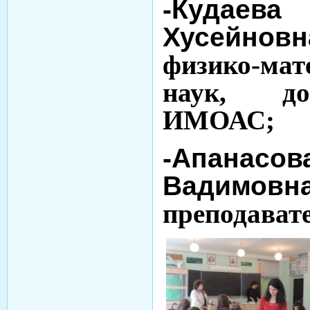
-Кудае
Хусейновн
физико-мат
наук, до
ИМОАС;
-Апана
Вадимовн
преподавате