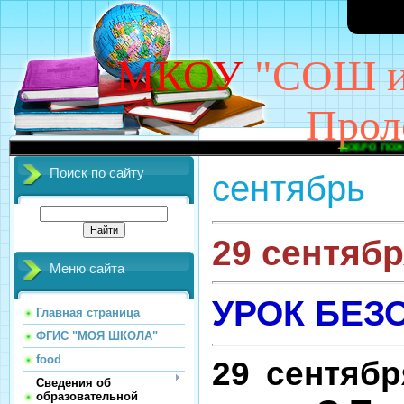
МКОУ
"СОШ им
Прол
ДОБРО ПОЖАЛОВАТЬ НА С
Поиск по сайту
сентябрь
29 сентябр
Меню сайта
УРОК БЕЗ
Главная страница
ФГИС "МОЯ ШКОЛА"
food
29 сентяб
Сведения об
образовательной