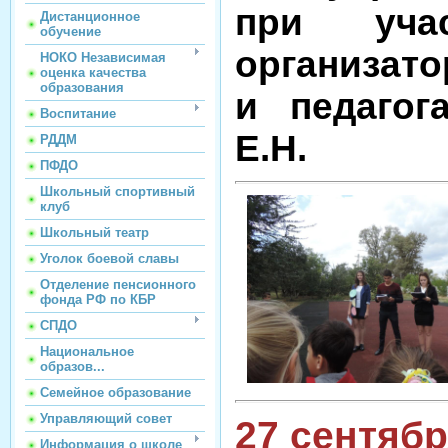
при учас
Дистанционное
обучение
организато
НОКО Независимая
оценка качества
образования
и педаго
Воспитание
Е.Н.
РДДМ
ПФДО
Школьный спортивный
клуб
Школьный театр
Уголок боевой славы
Отделение пенсионного
фонда РФ по КБР
СПДО
Национальное
образов...
Семейное образование
Управляющий совет
27 сентябр
Информация о школе