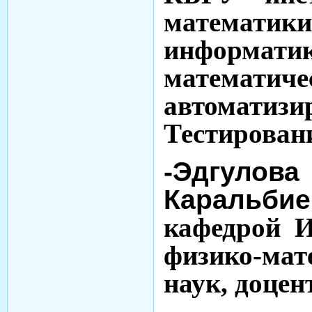
математ
инфор
математиче
автоматизи
Тестирован
-Эдгуло
Каральбие
кафедрой 
физико-мат
наук, доцен