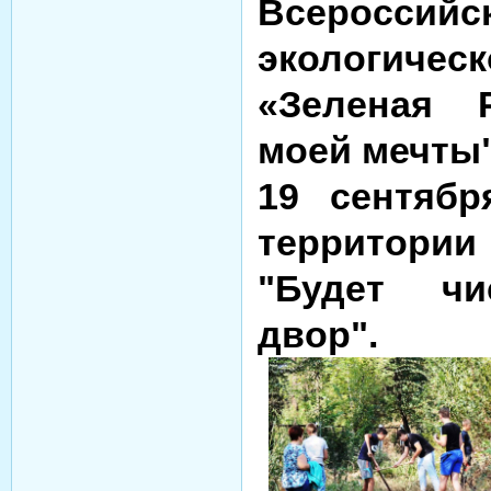
Всероссийс
экологичес
«Зеленая Р
моей мечты"
19 сентябр
территори
"Будет ч
двор".