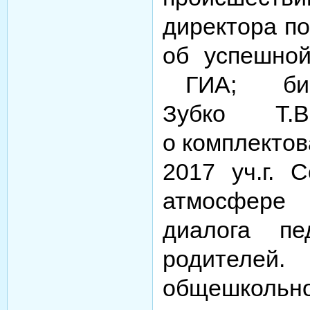
директора по
об успешно
ГИА; библ
Зубко Т
о
комплектов
2017
уч.г
.
С
атмосфере 
диалога пе
родите
общешкол