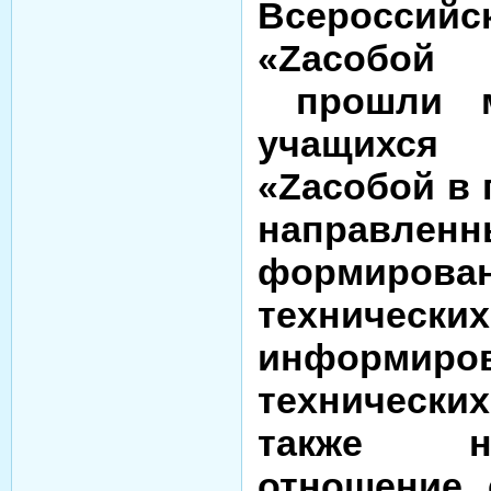
Всеросси
«Zасобой
прошли м
учащихся
«Zасобой в
направ
формиров
техничес
информиров
технически
также н
отношение 