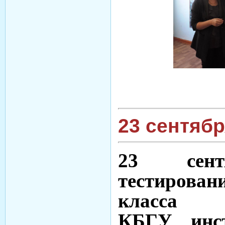
23 сентябр
23 сент
тестирова
класса п
КБГУ инс