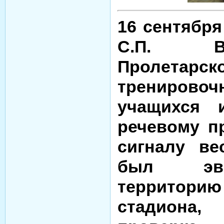
16 сентябр
С.П. В
Пролетар
тренирово
учащихся 
речевому п
сигналу ве
был эва
территор
стадиона,