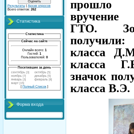
прошло т
Результаты
|
Архив опросов
Всего ответов:
262
вручение 
Статистика
ГТО. Зо
Статистика
получили
Сейчас на сайте
класса Д.
Онлайн всего:
1
Гостей:
1
Пользователей:
0
класса Г.
Посетившие за день
значок пол
сентябрь
октябрь
[3]
[5]
ноябрь
декабрь
[7]
[5]
январь
февраль
[3]
[8]
март
[15]
класса В.Э.
[
Полный Список
]
Форма входа