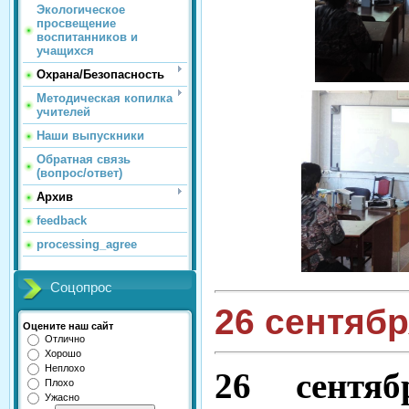
Экологическое
просвещение
воспитанников и
учащихся
Охрана/Безопасность
Методическая копилка
учителей
Наши выпускники
Обратная связь
(вопрос/ответ)
Архив
feedback
processing_agree
Соцопрос
26 сентябр
Оцените наш сайт
Отлично
Хорошо
Неплохо
26 сентя
Плохо
Ужасно