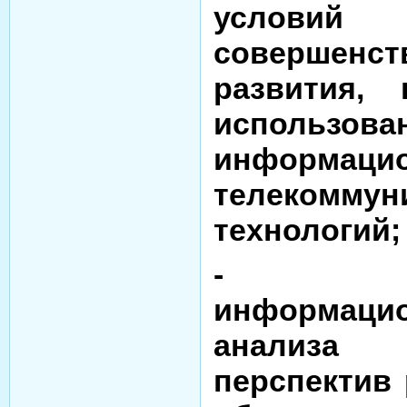
услов
соверше
развития,
использова
информ
телекоммун
технологий;
- обе
информацио
анализа
перспектив