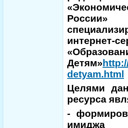
«Экономич
России
специализи
интернет-се
«Обра
Детям»
http:
detyam.html
Целями дан
ресурса явл
- формиров
имиджа 