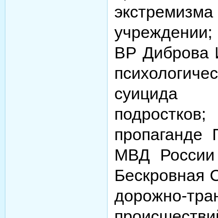
экстремизма
учреждении;
ВР Диброва И
психологи
суици
подростко
пропаганде
МВД России
Бескровная С
дорожно-тра
происшес