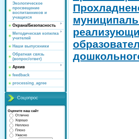
Экологическое
Прохладнен
просвещение
воспитанников и
муниципа
учащихся
Охрана/Безопасность
реализующ
Методическая копилка
учителей
образовате
Наши выпускники
дошкольног
Обратная связь
(вопрос/ответ)
Архив
feedback
processing_agree
Соцопрос
Оцените наш сайт
Отлично
Хорошо
Неплохо
Плохо
Ужасно