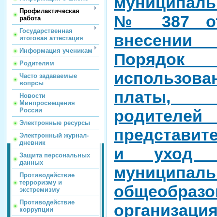
муниципаль
Профилактическая
№ 387 от 
работа
Государственная
внесении
итоговая аттестация
Информация ученикам
Порядок 
Родителям
использова
Часто задаваемые
вопрсы
платы, 
Новости
Минпросвещения
родител
России
Электронные ресурсы
представит
Электронный журнал-
дневник
и уход 
Защита персональных
данных
муниципа
Противодействие
терроризму и
общеобразо
экстремизму
Противодействие
организаци
коррупции