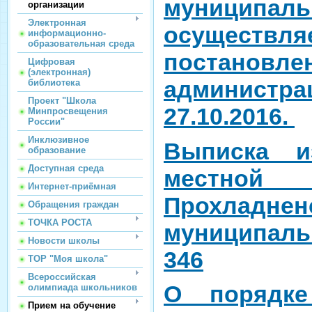
муниципа
организации
Электронная
осуществля
информационно-
образовательная среда
постанов
Цифровая
(электронная)
админист
библиотека
Проект "Школа
27.10.2016.
Минпросвещения
России"
Инклюзивное
Выписка и
образование
Доступная среда
местной 
Интернет-приёмная
Прохладнен
Обращения граждан
ТОЧКА РОСТА
муниципал
Новости школы
346
ТОР "Моя школа"
Всероссийская
О порядке
олимпиада школьников
Прием на обучение