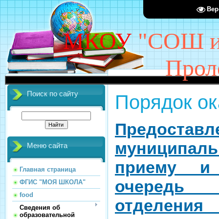
Вер
МКОУ
"СОШ им
Прол
Поиск по сайту
Порядок ок
Предоставл
муниципал
Меню сайта
приему и
Главная страница
очередь 
ФГИС "МОЯ ШКОЛА"
food
отделения 
Сведения об
образовательной