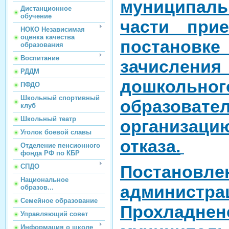
муниципа
Дистанционное
обучение
части при
НОКО Независимая
оценка качества
постанов
образования
Воспитание
зачисле
РДДМ
дошкольн
ПФДО
Школьный спортивный
образовате
клуб
Школьный театр
организаци
Уголок боевой славы
отказа.
Отделение пенсионного
фонда РФ по КБР
Постанов
СПДО
Национальное
администра
образов...
Семейное образование
Прохладнен
Управляющий совет
Информация о школе