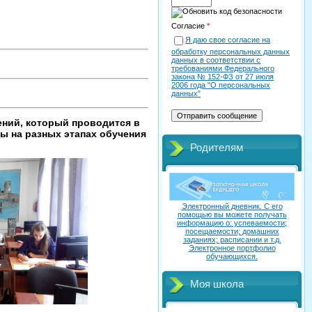
Согласие
*
Я даю свое согласие на
обработку персональных данных
данных в соответствии с
требованиями Федерального
закона № 152-ФЗ от 27 июля
2006 года "О персональных
данных"
ений, который проводится в
ы на разных этапах обучения
Родителям
Электронный дневник. C его
помощью вы можете получать
информацию о: успеваемости;
посещаемости; домашних
заданиях; расписании и т.д.
Электронное портфолио
обучающихся.
Моя школа