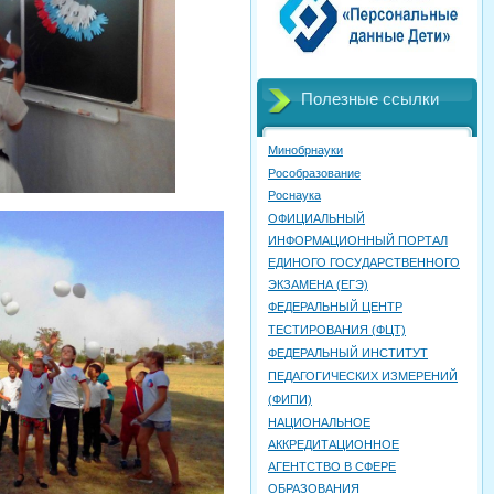
Полезные ссылки
Минобрнауки
Рособразование
Роснаука
ОФИЦИАЛЬНЫЙ
ИНФОРМАЦИОННЫЙ ПОРТАЛ
ЕДИНОГО ГОСУДАРСТВЕННОГО
ЭКЗАМЕНА (ЕГЭ)
ФЕДЕРАЛЬНЫЙ ЦЕНТР
ТЕСТИРОВАНИЯ (ФЦТ)
ФЕДЕРАЛЬНЫЙ ИНСТИТУТ
ПЕДАГОГИЧЕСКИХ ИЗМЕРЕНИЙ
(ФИПИ)
НАЦИОНАЛЬНОЕ
АККРЕДИТАЦИОННОЕ
АГЕНТСТВО В СФЕРЕ
ОБРАЗОВАНИЯ