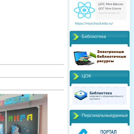
Библиотека
ЦОК
Персональныеданные