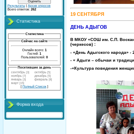
Результаты
|
Архив опросов
Всего ответов:
262
19 СЕНТЯБРЯ
Статистика
ДЕНЬ АДЫГОВ
Статистика
В МКОУ «СОШ им. С.П. Воска
Сейчас на сайте
(черкесов) :
Онлайн всего:
1
- «День Адыгского народа» - 2
Гостей:
1
Пользователей:
0
- « Адыги – обычаи и традиции
Посетившие за день
-«Культура поведения женщин 
сентябрь
октябрь
[3]
[5]
ноябрь
декабрь
[7]
[5]
январь
февраль
[3]
[8]
март
[15]
[
Полный Список
]
Форма входа