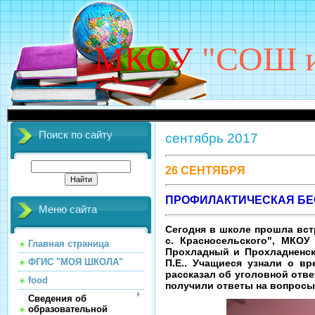
МКОУ
"СОШ им
Поиск по сайту
сентябрь 2017
26 СЕНТЯБРЯ
ПРОФИЛАКТИЧЕСКАЯ БЕ
Меню сайта
Сегодня в школе прошла вст
с. Красносельского", МКОУ
Главная страница
Прохладный и Прохладненск
ФГИС "МОЯ ШКОЛА"
П.Е.. Учащиеся узнали о вр
рассказал об уголовной отв
food
получили ответы на вопросы
Сведения об
образовательной