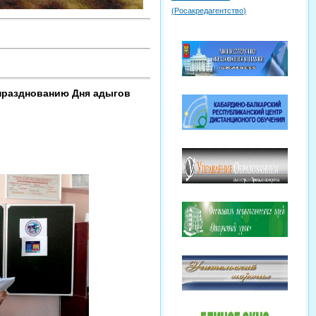
(
Росакредагентство
)
празднованию Дня адыгов