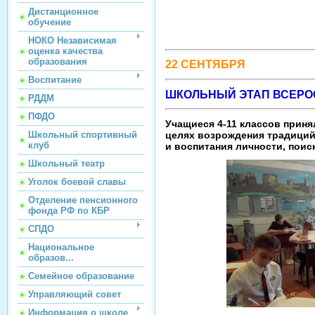
Дистанционное
обучение
НОКО Независимая
оценка качества
образования
22 СЕНТЯБРЯ
Воспитание
ШКОЛЬНЫЙ ЭТАП ВСЕРО
РДДМ
ПФДО
Учащиеся 4-11 классов приня
целях возрождения традиций
Школьный спортивный
клуб
и воспитания личности, поис
Школьный театр
Уголок боевой славы
Отделение пенсионного
фонда РФ по КБР
СПДО
Национальное
образов...
Семейное образование
Управляющий совет
Информация о школе