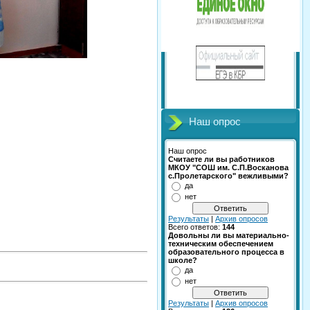
Наш опрос
Наш опрос
Считаете ли вы работников
МКОУ "СОШ им. С.П.Восканова
с.Пролетарского" вежливыми?
да
нет
Результаты
|
Архив опросов
Всего ответов:
144
Довольны ли вы материально-
техническим обеспечением
образовательного процесса в
школе?
да
нет
Результаты
|
Архив опросов