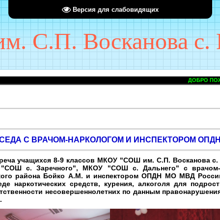
Версия для слабовидящих
. С.П. Восканова с. 
ДОБРО ПОЖАЛОВАТЬ НА САЙТ М
СЕДА С ВРАЧОМ-НАРКОЛОГОМ И ИНСПЕКТОРОМ ОПД
реча учащихся 8-9 классов МКОУ "СОШ им. С.П. Восканова с
 "СОШ с. Заречного", МКОУ "СОШ с. Дальнего" с врачом-
ого района Бойко А.М. и инспектором ОПДН МО МВД Росси
еде наркотических средств, курения, алкоголя для подрост
етственности несовершеннолетних по данным правонарушения
.