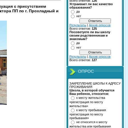
Всего ответов:
126
Устраивает ли вас качество
куация с присутствием
образования?
ктора ПП по г. Прохладный и
да
нет
Результаты
|
Архив опросов
Всего ответов:
125
Посоветуете ли вы школу
своим родственникам и
знакомым?
да
нет
Результаты
|
Архив опросов
Всего ответов:
127
ОПРОС
ЗАКРЕПЛЕНИЕ ШКОЛЫ К АДРЕСУ
ПРОЖИВАНИЯ
Школа, в которой обучается
Ваш ребенок, относится:
к месту жительства
«регистрация по месту
жительства»
к месту пребывания
«регистрация по месту
пребывания»
не относится к месту
жительства или пребывания