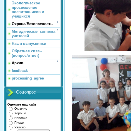
Экологическое
просвещение
воспитанников и
учащихся
Охрана/Безопасность
Методическая копилка
учителей
Наши выпускники
Обратная связь
(вопрос/ответ)
Архив
feedback
processing_agree
Соцопрос
Оцените наш сайт
Отлично
Хорошо
Неплохо
Плохо
Ужасно