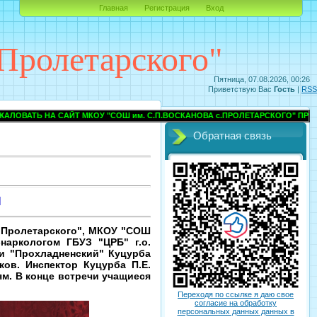
Главная
Регистрация
Вход
Пролетарского"
Пятница, 07.08.2026, 00:26
Приветствую Вас
Гость
|
RSS
КОУ "СОШ им. С.П.ВОСКАНОВА с.ПРОЛЕТАРСКОГО" ПРОХЛАДНЕНСКОГО МУН
Обратная связь
Н
. Пролетарского", МКОУ "СОШ
наркологом ГБУЗ "ЦРБ" г.о.
и "Прохладненский" Куцурба
ков. Инспектор Куцурба П.Е.
м. В конце встречи учащиеся
Переходя по ссылке я даю свое
согласие на обработку
персональных данных данных в